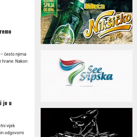
eremo
 – često njima
ke hrane. Nakon
i je u
ni vijek
lin odgovorni