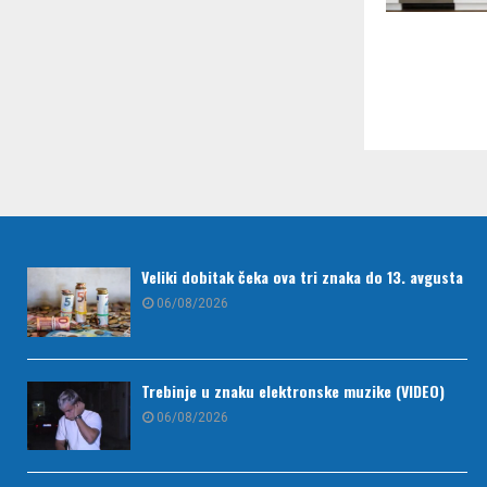
Paginac
članaka
Veliki dobitak čeka ova tri znaka do 13. avgusta
06/08/2026
Trebinje u znaku elektronske muzike (VIDEO)
06/08/2026