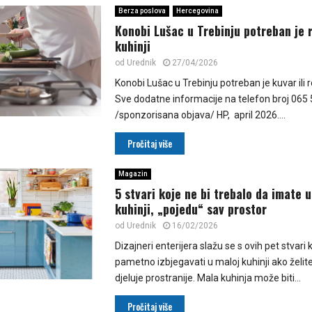
Berza poslova
Hercegovina
Konobi Lušac u Trebinju potreban je 
kuhinji
od
Urednik
27/04/2026
Konobi Lušac u Trebinju potreban je kuvar ili ro
Sve dodatne informacije na telefon broj 065
/sponzorisana objava/ HP, april 2026....
Pročitaj više
Magazin
5 stvari koje ne bi trebalo da imate 
kuhinji, „pojedu“ sav prostor
od
Urednik
16/02/2026
Dizajneri enterijera slažu se s ovih pet stvari k
pametno izbjegavati u maloj kuhinji ako želite
djeluje prostranije. Mala kuhinja može biti...
Pročitaj više