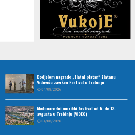
Dodjelom nagrade „Zlatni platan“ Zlatanu
Vidoviću završen Festival u Trebinju
04/08/2026
Međunarodni muzički festival od 5. do 13.
avgusta u Trebinju (VIDEO)
04/08/2026