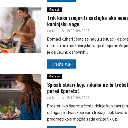
Magazin
Trik kako izmjeriti sastojke ako nem
kuhinjsku vagu
od
Urednik
22/09/2025
Domaći kuhari često se nađu u situaciji da pra
nemaju pri ruci kuhinjsku vagu ili mjerne šoljic
je da većinu osnovnih...
Pročitaj više
Magazin
Spisak stvari koje nikako ne bi treba
pored šporeta!
od
Urednik
16/09/2025
Prostor oko šporeta često deluje kao savrše
odlaganje stvari koje vam trebaju dok kuvate.
predmeti koje možda sada držite tik uz...