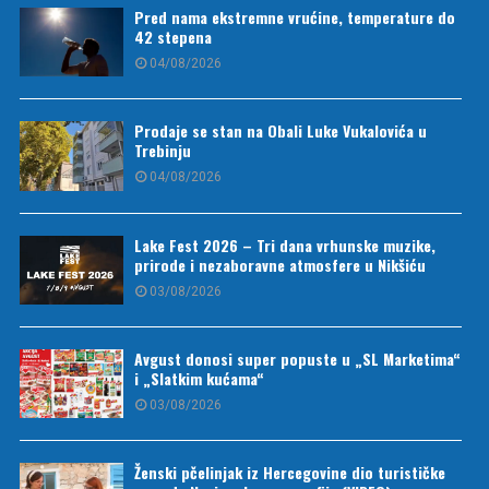
Pred nama ekstremne vrućine, temperature do
42 stepena
04/08/2026
Prodaje se stan na Obali Luke Vukalovića u
Trebinju
04/08/2026
Lake Fest 2026 – Tri dana vrhunske muzike,
prirode i nezaboravne atmosfere u Nikšiću
03/08/2026
Avgust donosi super popuste u „SL Marketima“
i „Slatkim kućama“
03/08/2026
Ženski pčelinjak iz Hercegovine dio turističke