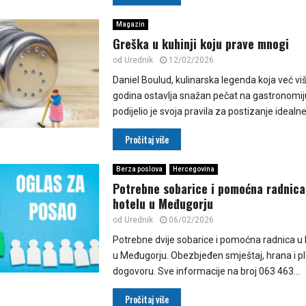
Magazin
Greška u kuhinji koju prave mnogi
od
Urednik
12/02/2026
Daniel Boulud, kulinarska legenda koja već viš
godina ostavlja snažan pečat na gastronomiju
podijelio je svoja pravila za postizanje idealne
Pročitaj više
Berza poslova
Hercegovina
Potrebne sobarice i pomoćna radnica 
hotelu u Međugorju
od
Urednik
06/02/2026
Potrebne dvije sobarice i pomoćna radnica u k
u Međugorju. Obezbjeđen smještaj, hrana i p
dogovoru. Sve informacije na broj 063 463...
Pročitaj više