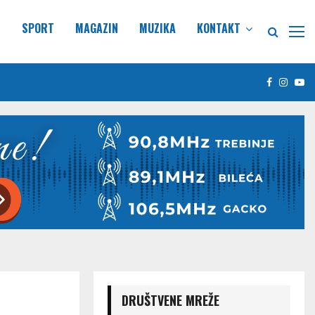
E
SPORT
MAGAZIN
MUZIKA
KONTAKT
Facebook
Insta
Yo
DRUŠTVENE MREŽE