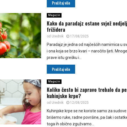
Pročitaj više
Magazin
Kako da paradajz ostane svjež nedjel
frižidera
od
Urednik
17/08/2025
Paradajz je jedna od najčešćih namirnica u svak
i ona koja se brzo kvari – naročito ljeti. Mno
prave istu grešku i...
Pročitaj više
Magazin
Koliko često bi zapravo trebalo da p
kuhinjske krpe?
od
Urednik
12/08/2025
Kuhinjske krpe se ne koriste samo za sudove
brišemo ruke, radne površine, pa čak i ostat
toga ih obično zgužvamo...