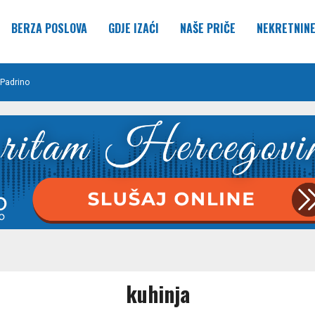
BERZA POSLOVA
GDJE IZAĆI
NAŠE PRIČE
NEKRETNIN
Padrino
kuhinja