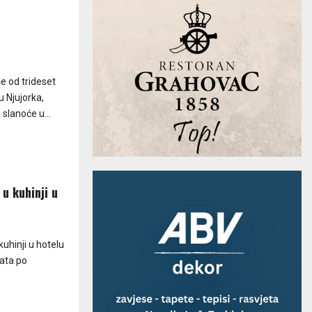
e od trideset
 Njujorka,
 slanoće u...
u kuhinji u
uhinji u hotelu
lata po