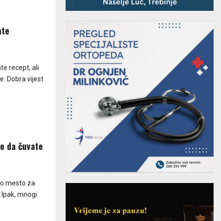
ate
te recept, ali
e. Dobra vijest
lo da čuvate
no mesto za
 Ipak, mnogi