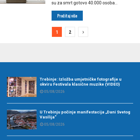
su za smrt gotovo 40.000 osoba...
Pročitaj više
ija
1
2
Trebinje: Izložba umjetničke fotografije u
okviru Festivala klasične muzike (VIDEO)
05/08/2026
U Trebinju počinje manifestacija „Dani Svetog
Vasilija“
05/08/2026