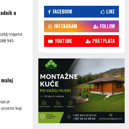
FACEBOOK
LIKE
radnik u
INSTAGRAM
FOLLOW
štilj majstor.
YOUTUBE
PRETPLATA
 588 945.
u maloj
oje je
 prostor koji