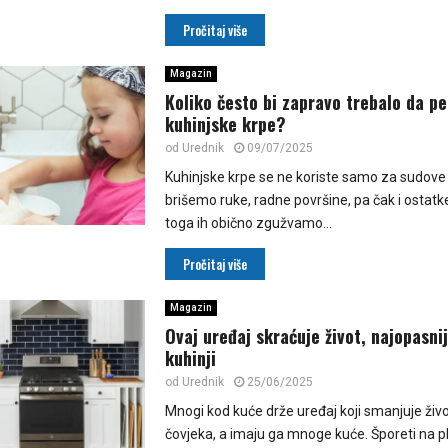
Pročitaj više
Magazin
Koliko često bi zapravo trebalo da p
kuhinjske krpe?
od
Urednik
09/07/2025
Kuhinjske krpe se ne koriste samo za sudove
brišemo ruke, radne površine, pa čak i ostat
toga ih obično zgužvamo...
Pročitaj više
Magazin
Ovaj uređaj skraćuje život, najopasnij
kuhinji
od
Urednik
25/06/2025
Mnogi kod kuće drže uređaj koji smanjuje život
čovjeka, a imaju ga mnoge kuće. Šporeti na p