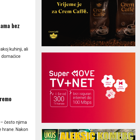
jama bez
oj kuhinji, ali
ge domaćice
eremo
 – često njima
ke hrane. Nakon