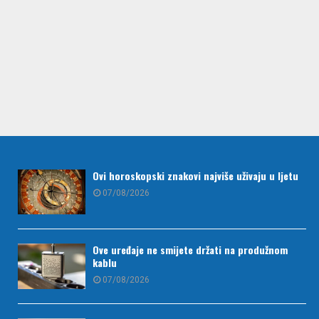
Ovi horoskopski znakovi najviše uživaju u ljetu
07/08/2026
Ove uređaje ne smijete držati na produžnom
kablu
07/08/2026