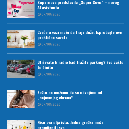
Supernova predstavila „Super Sovu“ – novog
AI asistenta
07/08/2026
Cveće u vazi može da traje duže: Isprobajte ove
praktične savete
07/08/2026
Utišavate li radio kad tražite parking? Evo zašto
to činite
07/08/2026
Zašto ne možemo da se odvojimo od
„najmanjeg ekrana“
07/08/2026
Nisu sva ulja ista: Jedna greška može
promijeniti sve