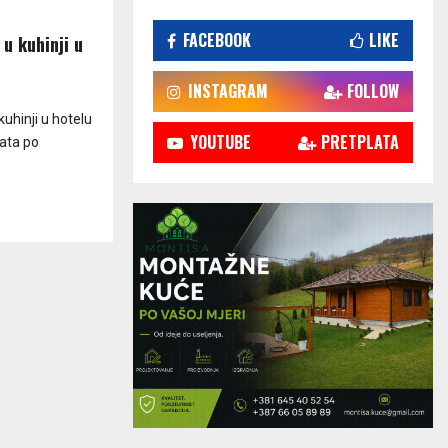
FACEBOOK
LIKE
u kuhinji u
INSTAGRAM
FOLLOW
uhinji u hotelu
YOUTUBE
PRETPLATA
lata po