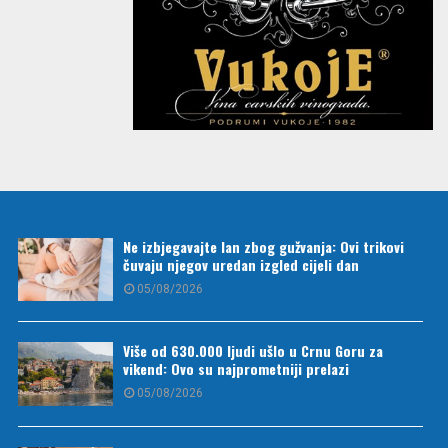
Ne izbjegavajte lan zbog gužvanja: Ovi trikovi
čuvaju njegov uredan izgled cijeli dan
05/08/2026
Više od 630.000 ljudi ušlo u Crnu Goru za
vikend: Ovo su najprometniji prelazi
05/08/2026