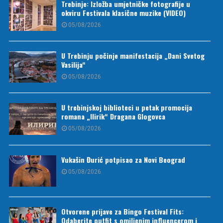
Trebinje: Izložba umjetničke fotografije u
okviru Festivala klasične muzike (VIDEO)
05/08/2026
U Trebinju počinje manifestacija „Dani Svetog
Vasilija“
05/08/2026
U trebinjskoj biblioteci u petak promocija
romana „Ilirik“ Dragana Glogovca
05/08/2026
Vukašin Đurić potpisao za Novi Beograd
05/08/2026
Otvorene prijave za Bingo Festival Fits:
Odaberite outfit s omiljenim influencerom i