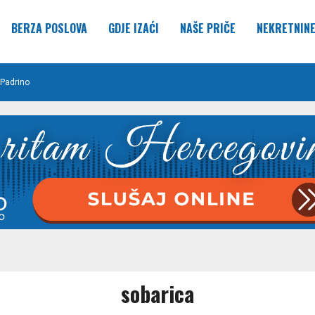
BERZA POSLOVA
GDJE IZAĆI
NAŠE PRIČE
NEKRETNIN
Padrino
sobarica