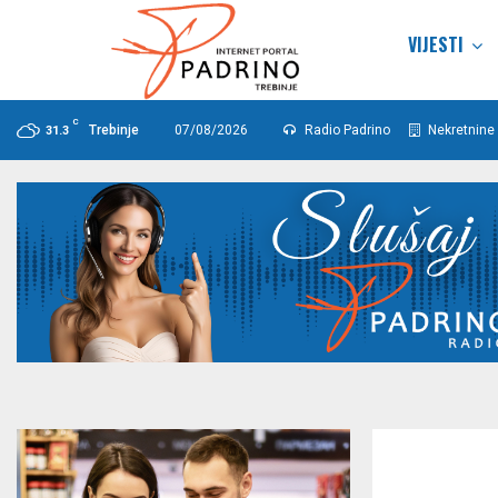
VIJESTI
C
Trebinje
07/08/2026
Radio Padrino
Nekretnine 
31.3