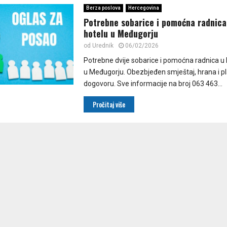
Berza poslova
Hercegovina
Potrebne sobarice i pomoćna radnica 
hotelu u Međugorju
od
Urednik
06/02/2026
Potrebne dvije sobarice i pomoćna radnica u k
u Međugorju. Obezbjeđen smještaj, hrana i p
dogovoru. Sve informacije na broj 063 463...
Pročitaj više