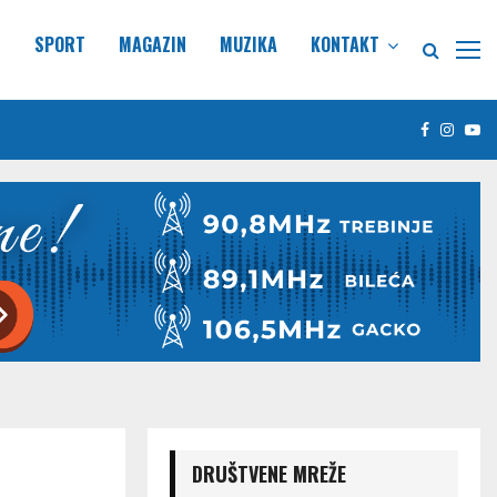
E
SPORT
MAGAZIN
MUZIKA
KONTAKT
Facebook
Insta
Yo
DRUŠTVENE MREŽE