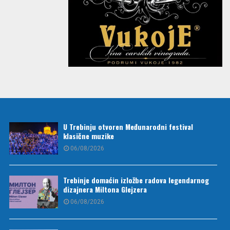
U Trebinju otvoren Međunarodni festival
klasične muzike
06/08/2026
Trebinje domaćin izložbe radova legendarnog
dizajnera Miltona Glejzera
06/08/2026