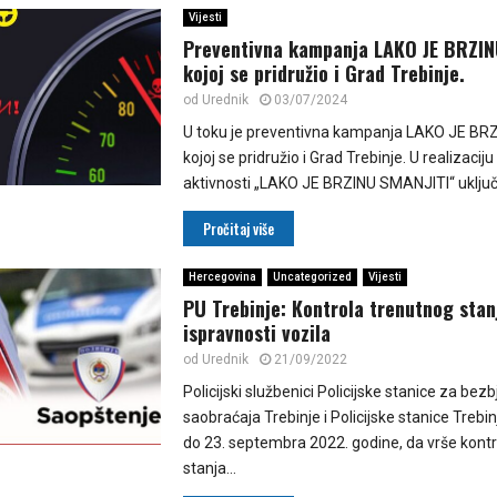
Vijesti
Preventivna kampanja LAKO JE BRZIN
kojoj se pridružio i Grad Trebinje.
od
Urednik
03/07/2024
U toku je preventivna kampanja LAKO JE BR
kojoj se pridružio i Grad Trebinje. U realizacij
aktivnosti „LAKO JE BRZINU SMANJITI“ uključe
Pročitaj više
Hercegovina
Uncategorized
Vijesti
PU Trebinje: Кontrola trenutnog stan
ispravnosti vozila
od
Urednik
21/09/2022
Policijski službenici Policijske stanice za bez
saobraćaja Trebinje i Policijske stanice Trebi
do 23. septembra 2022. godine, da vrše kont
stanja...