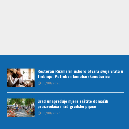
Restoran Ruzmarin uskoro otvara svoja vrata u
Trebinju: Potreban konobar/konobarica
08/08/2026
Grad unapređuje mjere zaštite domaćih
proizvođača i rad gradske pijace
08/08/2026