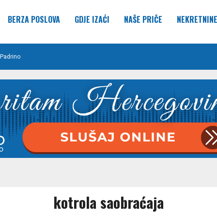
BERZA POSLOVA
GDJE IZAĆI
NAŠE PRIČE
NEKRETNIN
Padrino
kotrola saobraćaja