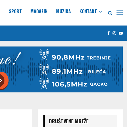
E
SPORT
MAGAZIN
MUZIKA
KONTAKT
Facebook
Insta
Yo
DRUŠTVENE MREŽE