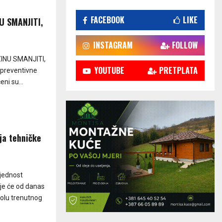
FACEBOOK
LIKE
U SMANJITI,
INSTAGRAM
FOLLOW
ZINU SMANJITI,
YOUTUBE
PRETPLATA
u preventivne
ni su...
ja tehničke
bjednost
nje će od danas
rolu trenutnog