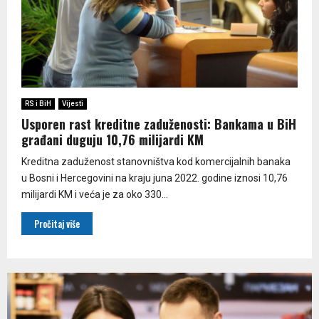
RS i BiH
Vijesti
Usporen rast kreditne zaduženosti: Bankama u BiH
građani duguju 10,76 milijardi KM
Kreditna zaduženost stanovništva kod komercijalnih banaka
u Bosni i Hercegovini na kraju juna 2022. godine iznosi 10,76
milijardi KM i veća je za oko 330...
Pročitaj više