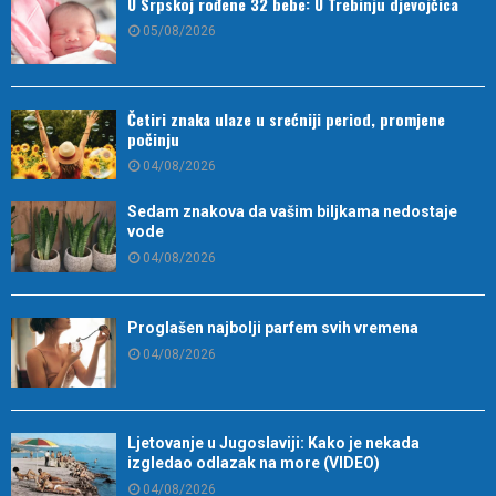
U Srpskoj rođene 32 bebe: U Trebinju djevojčica
05/08/2026
Četiri znaka ulaze u srećniji period, promjene
počinju
04/08/2026
Sedam znakova da vašim biljkama nedostaje
vode
04/08/2026
Proglašen najbolji parfem svih vremena
04/08/2026
Ljetovanje u Jugoslaviji: Kako je nekada
izgledao odlazak na more (VIDEO)
04/08/2026