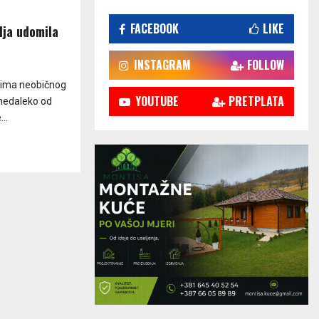
FACEBOOK
LIKE
lja udomila
INSTAGRAM
FOLLOW
, ima neobičnog
YOUTUBE
PRETPLATA
 nedaleko od
..