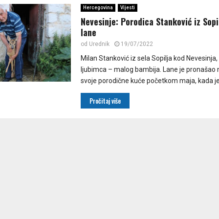
Hercegovina
Vijesti
Nevesinje: Porodica Stanković iz Sopi
lane
od
Urednik
19/07/2022
Milan Stanković iz sela Sopilja kod Nevesinja
ljubimca – malog bambija. Lane je pronašao
svoje porodične kuće početkom maja, kada je.
Pročitaj više