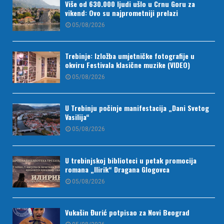
Više od 630.000 ljudi ušlo u Crnu Goru za
vikend: Ovo su najprometniji prelazi
05/08/2026
Trebinje: Izložba umjetničke fotografije u
okviru Festivala klasične muzike (VIDEO)
05/08/2026
U Trebinju počinje manifestacija „Dani Svetog
Vasilija“
05/08/2026
U trebinjskoj biblioteci u petak promocija
romana „Ilirik“ Dragana Glogovca
05/08/2026
Vukašin Đurić potpisao za Novi Beograd