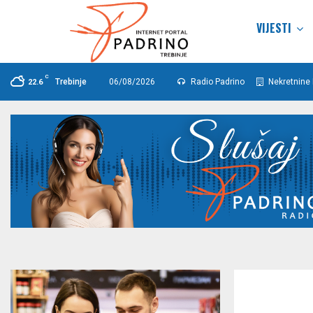
VIJESTI
C
Trebinje
06/08/2026
Radio Padrino
Nekretnine 
22.6