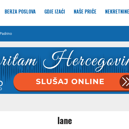
BERZA POSLOVA
GDJE IZAĆI
NAŠE PRIČE
NEKRETNIN
Padrino
lane