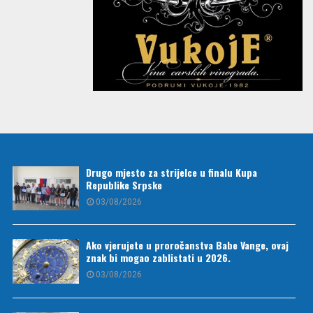
Drugo mjesto za strijelce u finalu Kupa
Republike Srpske
03/08/2026
Ako vjerujete u proročanstva Babe Vange, ovaj
znak bi mogao zablistati u 2026.
03/08/2026