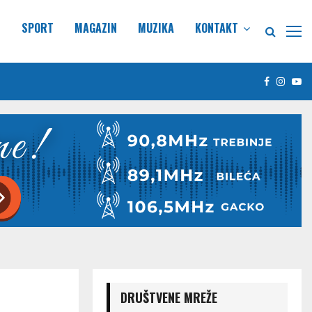
E
SPORT
MAGAZIN
MUZIKA
KONTAKT
Facebook
Insta
Yo
DRUŠTVENE MREŽE