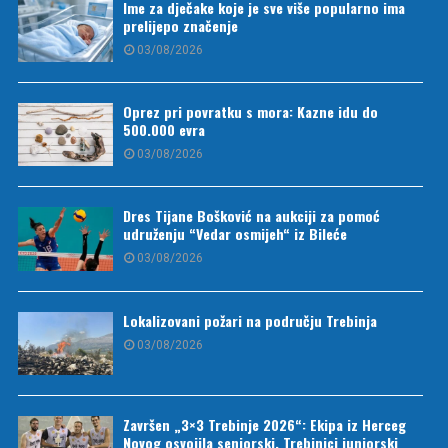
Ime za dječake koje je sve više popularno ima
prelijepo značenje
03/08/2026
Oprez pri povratku s mora: Kazne idu do
500.000 evra
03/08/2026
Dres Tijane Bošković na aukciji za pomoć
udruženju “Vedar osmijeh“ iz Bileće
03/08/2026
Lokalizovani požari na području Trebinja
03/08/2026
Završen „3×3 Trebinje 2026“: Ekipa iz Herceg
Novog osvojila seniorski, Trebinjci juniorski