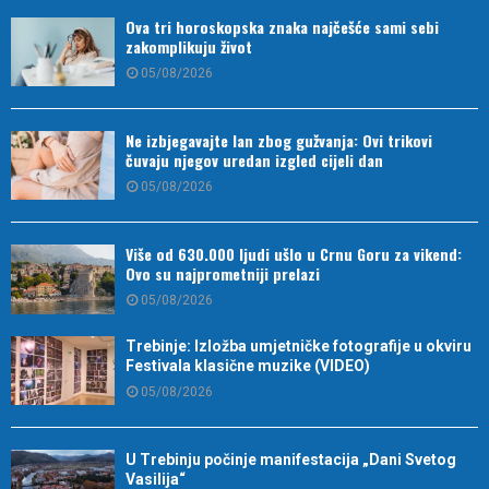
Ova tri horoskopska znaka najčešće sami sebi
zakomplikuju život
05/08/2026
Ne izbjegavajte lan zbog gužvanja: Ovi trikovi
čuvaju njegov uredan izgled cijeli dan
05/08/2026
Više od 630.000 ljudi ušlo u Crnu Goru za vikend:
Ovo su najprometniji prelazi
05/08/2026
Trebinje: Izložba umjetničke fotografije u okviru
Festivala klasične muzike (VIDEO)
05/08/2026
U Trebinju počinje manifestacija „Dani Svetog
Vasilija“