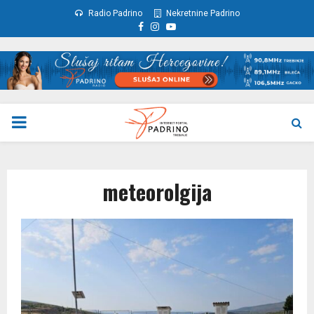
Radio Padrino
Nekretnine Padrino
Facebook
Instagram
Youtube
PRIMARY
MENU
meteorolgija