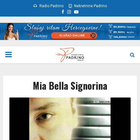
Radio Padrino
Nekretnine Padrino
Facebook
Instagram
Youtube
PRIMARY
MENU
Mia Bella Signorina