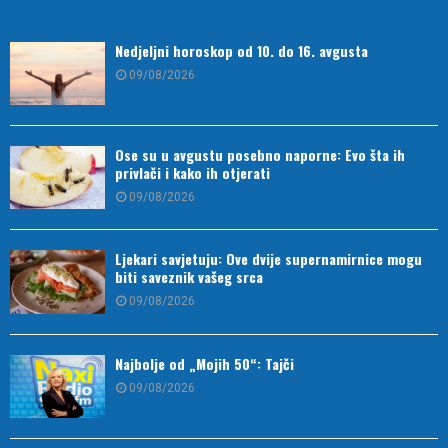
Nedjeljni horoskop od 10. do 16. avgusta
09/08/2026
Ose su u avgustu posebno naporne: Evo šta ih
privlači i kako ih otjerati
09/08/2026
Ljekari savjetuju: Ove dvije supernamirnice mogu
biti saveznik vašeg srca
09/08/2026
Najbolje od „Mojih 50“: Tajči
09/08/2026