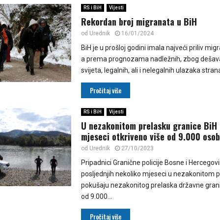
RS i BiH
Vijesti
Rekordan broj migranata u BiH
od
Urednik
16/01/2024
BiH je u prošloj godini imala najveći priliv mi
a prema prognozama nadležnih, zbog dešav
svijeta, legalnih, ali i nelegalnih ulazaka strana
Pročitaj više
RS i BiH
Vijesti
U nezakonitom prelasku granice BiH 
mjeseci otkriveno više od 9.000 oso
od
Urednik
27/10/2023
Pripadnici Granične policije Bosne i Hercego
posljednjih nekoliko mjeseci u nezakonitom pr
pokušaju nezakonitog prelaska državne granice
od 9.000...
Pročitaj više