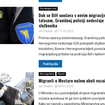
Uncategorized
Dok se BiH suočava s novim migracij
talasom, Graničnoj policiji nedostaje
službenika
od
Urednik
17/10/2023
Prema važećoj sistematizaciji, Graničnoj polici
Hercegovine nedostaje 620 policijskih služben
Istodobno, Bosna i Hercegovina bilježi poveć
migracijskog pritiska na području BiH i tijekom.
Pročitaj više
Hercegovina
Vijesti
Migranti u Mostaru nožem uboli voza
od
Urednik
04/07/2023
U Mostaru su u ponedjeljak dvojica migranat
vozača autobusa te ga tom prilikom povrijed
Kako se navodi u saopštenju Ministarstva unu