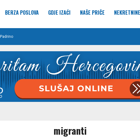
BERZA POSLOVA
GDJE IZAĆI
NAŠE PRIČE
NEKRETNIN
Padrino
migranti