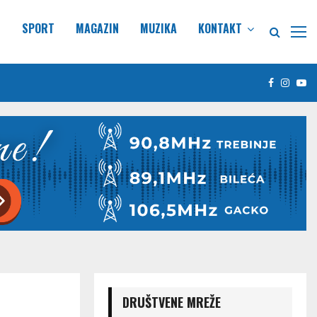
E
SPORT
MAGAZIN
MUZIKA
KONTAKT
Facebook
Insta
Yo
DRUŠTVENE MREŽE