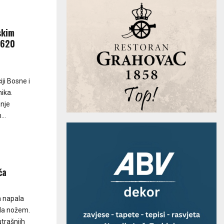
skim
 620
ji Bosne i
ika.
anje
..
ča
a napala
ila nožem.
trašnjih