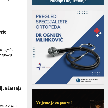
više
 s najviše
najnoviji
rijumčarenja
ve je više u