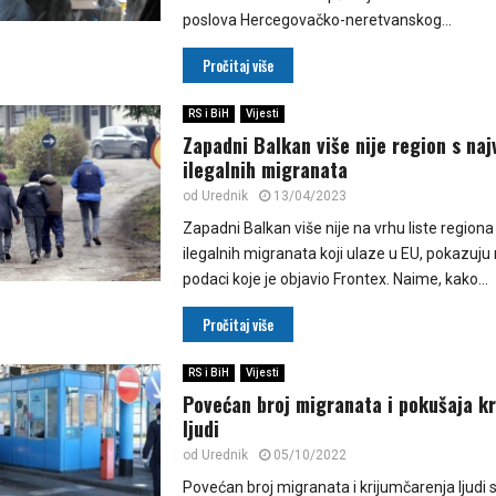
poslova Hercegovačko-neretvanskog...
Pročitaj više
RS i BiH
Vijesti
Zapadni Balkan više nije region s naj
ilegalnih migranata
od
Urednik
13/04/2023
Zapadni Balkan više nije na vrhu liste regiona
ilegalnih migranata koji ulaze u EU, pokazuju 
podaci koje je objavio Frontex. Naime, kako...
Pročitaj više
RS i BiH
Vijesti
Povećan broj migranata i pokušaja k
ljudi
od
Urednik
05/10/2022
Povećan broj migranata i krijumčarenja ljudi s