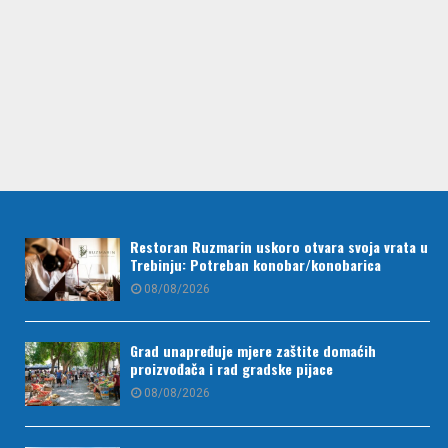
Restoran Ruzmarin uskoro otvara svoja vrata u
Trebinju: Potreban konobar/konobarica
08/08/2026
Grad unapređuje mjere zaštite domaćih
proizvođača i rad gradske pijace
08/08/2026