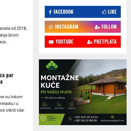
FACEBOOK
LIKE
INSTAGRAM
FOLLOW
granata od 2018,
anja širom
YOUTUBE
PRETPLATA
ca...
za par
ba
vine su tokom
elasku i u
 otkrili više