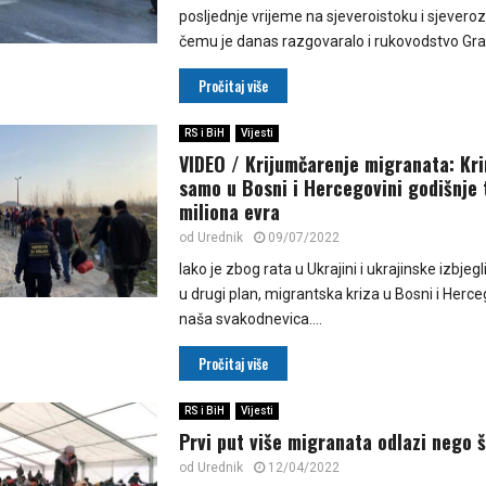
posljednje vrijeme na sjeveroistoku i sjevero
čemu je danas razgovaralo i rukovodstvo Gran
Pročitaj više
RS i BiH
Vijesti
VIDEO / Krijumčarenje migranata: Kri
samo u Bosni i Hercegovini godišnje t
miliona evra
od
Urednik
09/07/2022
Iako je zbog rata u Ukrajini i ukrajinske izbjeg
u drugi plan, migrantska kriza u Bosni i Hercego
naša svakodnevica....
Pročitaj više
RS i BiH
Vijesti
Prvi put više migranata odlazi nego š
od
Urednik
12/04/2022