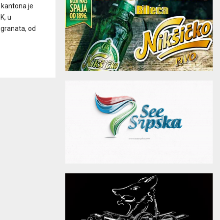
 kantona je
K, u
igranata, od