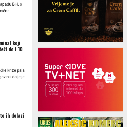
zapadu BiH, o
ične...
minal koji
eži do i 10
ličke krize pala
vini i dalje je
to ih dolazi