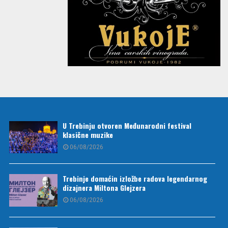
U Trebinju otvoren Međunarodni festival
klasične muzike
06/08/2026
Trebinje domaćin izložbe radova legendarnog
dizajnera Miltona Glejzera
06/08/2026