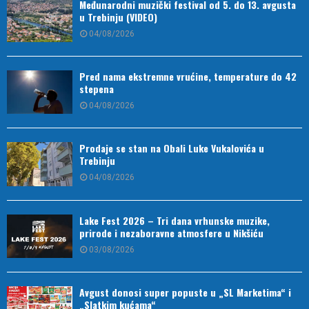
Međunarodni muzički festival od 5. do 13. avgusta
u Trebinju (VIDEO)
04/08/2026
Pred nama ekstremne vrućine, temperature do 42
stepena
04/08/2026
Prodaje se stan na Obali Luke Vukalovića u
Trebinju
04/08/2026
Lake Fest 2026 – Tri dana vrhunske muzike,
prirode i nezaboravne atmosfere u Nikšiću
03/08/2026
Avgust donosi super popuste u „SL Marketima“ i
„Slatkim kućama“