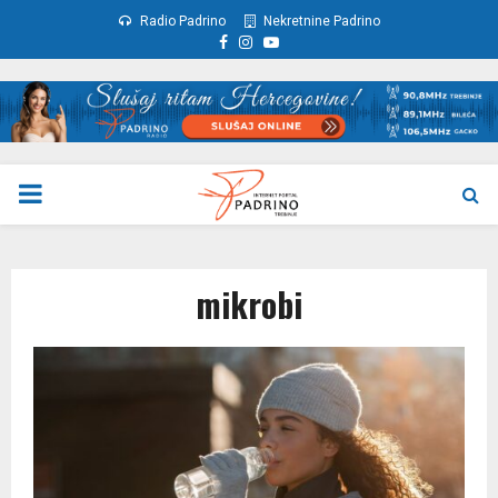
Radio Padrino
Nekretnine Padrino
Facebook
Instagram
Youtube
PRIMARY
MENU
mikrobi