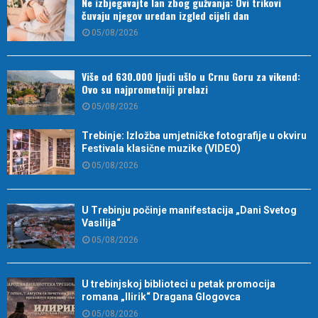
Ne izbjegavajte lan zbog gužvanja: Ovi trikovi
čuvaju njegov uredan izgled cijeli dan
05/08/2026
Više od 630.000 ljudi ušlo u Crnu Goru za vikend:
Ovo su najprometniji prelazi
05/08/2026
Trebinje: Izložba umjetničke fotografije u okviru
Festivala klasične muzike (VIDEO)
05/08/2026
U Trebinju počinje manifestacija „Dani Svetog
Vasilija“
05/08/2026
U trebinjskoj biblioteci u petak promocija
romana „Ilirik“ Dragana Glogovca
05/08/2026