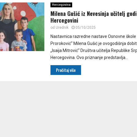
Hercegovina
Milena Gušić iz Nevesinja učitelj god
Hercegovini
od
Urednik
05/10/2025
Nastavnica razredne nastave Osnovne škole 
Proroković“ Milena Gušić je ovogodišnja dobi
„Isaija Mitrović“ Društva učitelja Republike Sr
Hercegovina. Ovo priznanje predstavlja...
Pročitaj više