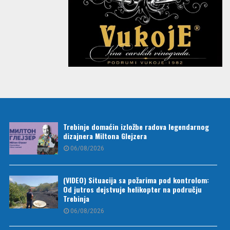
Trebinje domaćin izložbe radova legendarnog
dizajnera Miltona Glejzera
06/08/2026
(VIDEO) Situacija sa požarima pod kontrolom:
Od jutros dejstvuje helikopter na području
Trebinja
06/08/2026