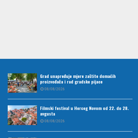
Grad unapređuje mjere zaštite domaćih
proizvođača i rad gradske pijace
08/08/2026
Filmski festival u Herceg Novom od 22. do 28.
avgusta
08/08/2026