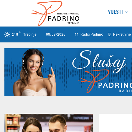
VIJESTI
C
Trebinje
08/08/2026
Radio Padrino
Nekretnine 
24.5