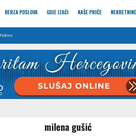
BERZA POSLOVA
GDJE IZAĆI
NAŠE PRIČE
NEKRETNIN
Padrino
milena gušić