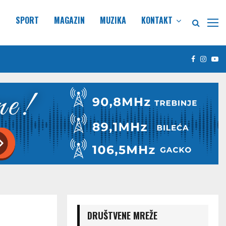
E
SPORT
MAGAZIN
MUZIKA
KONTAKT
Facebook
Insta
Yo
DRUŠTVENE MREŽE