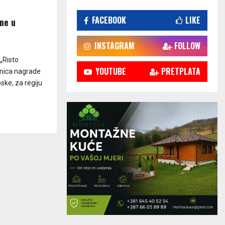
FACEBOOK
LIKE
ine u
INSTAGRAM
FOLLOW
„Risto
YOUTUBE
PRETPLATA
tnica nagrade
pske, za regiju