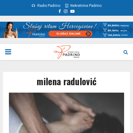
Radio Padrino
Nekretnine Padrino
Facebook
Instagram
Youtube
PRIMARY
MENU
milena radulović