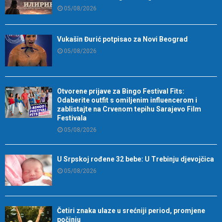
05/08/2026
Vukašin Đurić potpisao za Novi Beograd
05/08/2026
Otvorene prijave za Bingo Festival Fits:
Odaberite outfit s omiljenim influencerom i
zablistajte na Crvenom tepihu Sarajevo Film
Festivala
05/08/2026
U Srpskoj rođene 32 bebe: U Trebinju djevojčica
05/08/2026
Četiri znaka ulaze u srećniji period, promjene
počinju