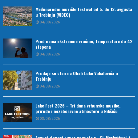
Međunarodni muzički festival od 5. do 13. avgusta
u Trebinju (VIDEO)
04/08/2026
Pred nama ekstremne vrućine, temperature do 42
stepena
04/08/2026
Prodaje se stan na Obali Luke Vukalovića u
Trebinju
04/08/2026
Lake Fest 2026 – Tri dana vrhunske muzike,
prirode i nezaboravne atmosfere u Nikšiću
03/08/2026
Avgust donosi super popuste u „SL Marketima“ i