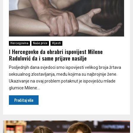
Hercegovina
Naše priče
Vijesti
I Hercegovke da ohrabri ispovijest Milene
Radulović da i same prijave nasilje
Posljednjih dana svjedoci smo ispovijesti velikog broja žrtava
seksualnog zlostavljanja, među kojima su najbrojnije žene.
Ukazivanje na ovaj problem potaknut je ispovješću mlade
glumice Milene...
Pročitaj više