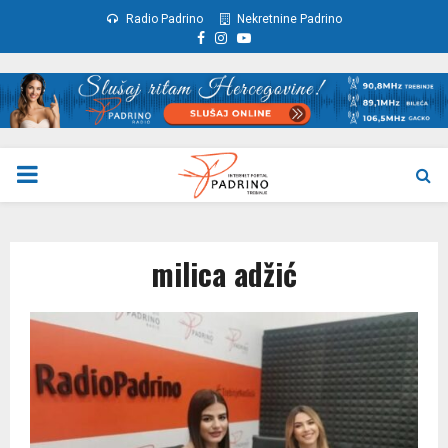
Radio Padrino
Nekretnine Padrino
Facebook
Instagram
Youtube
PRIMARY
MENU
milica adžić