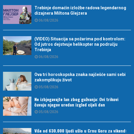
Trebinje domaćin izložbe radova legendarnog
dizajnera Miltona Glejzera
06/08/2026
(VIDEO) Situacija sa požarima pod kontrolom:
Od jutros dejstvuje helikopter na području
Trebinja
06/08/2026
Ova tri horoskopska znaka najčešće sami sebi
zakomplikuju život
05/08/2026
Ne izbjegavajte lan zbog gužvanja: Ovi trikovi
čuvaju njegov uredan izgled cijeli dan
05/08/2026
Više od 630.000 ljudi ušlo u Crnu Goru za vikend: