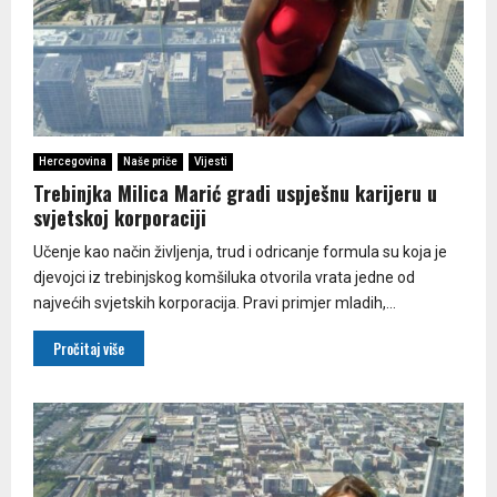
Hercegovina
Naše priče
Vijesti
Trebinjka Milica Marić gradi uspješnu karijeru u
svjetskoj korporaciji
Učenje kao način življenja, trud i odricanje formula su koja je
djevojci iz trebinjskog komšiluka otvorila vrata jedne od
najvećih svjetskih korporacija. Pravi primjer mladih,...
Pročitaj više