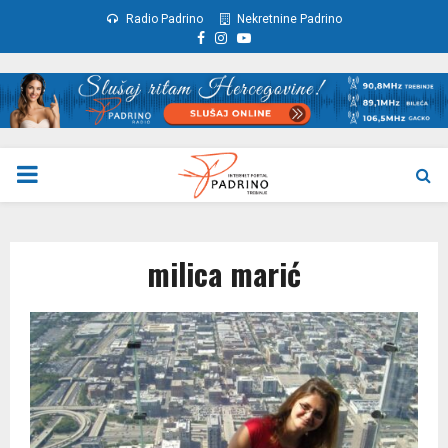
Radio Padrino
Nekretnine Padrino
Facebook
Instagram
Youtube
PRIMARY
MENU
milica marić