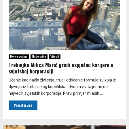
Hercegovina
Naše priče
Vijesti
Trebinjka Milica Marić gradi uspješnu karijeru u
svjetskoj korporaciji
Učenje kao način življenja, trud i odricanje formula su koja je
djevojci iz trebinjskog komšiluka otvorila vrata jedne od
najvećih svjetskih korporacija. Pravi primjer mladih,...
Pročitaj više