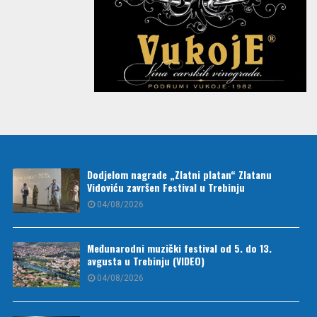
Dodjelom nagrade „Zlatni platan“ Zlatanu
Vidoviću završen Festival u Trebinju
04/08/2026
Međunarodni muzički festival od 5. do 13.
avgusta u Trebinju (VIDEO)
04/08/2026