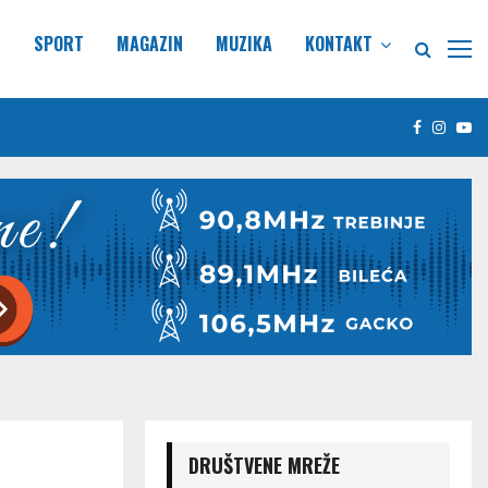
E
SPORT
MAGAZIN
MUZIKA
KONTAKT
Facebook
Insta
Yo
DRUŠTVENE MREŽE