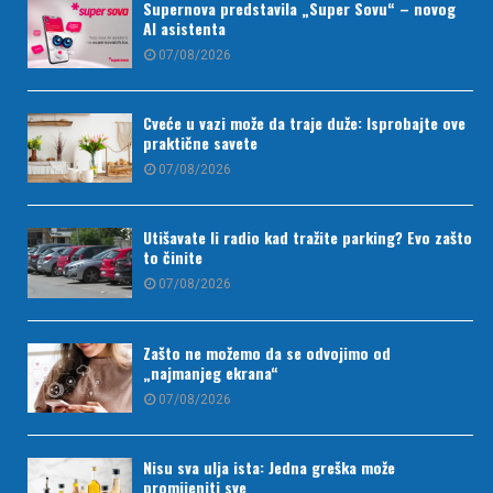
Supernova predstavila „Super Sovu“ – novog
AI asistenta
07/08/2026
Cveće u vazi može da traje duže: Isprobajte ove
praktične savete
07/08/2026
Utišavate li radio kad tražite parking? Evo zašto
to činite
07/08/2026
Zašto ne možemo da se odvojimo od
„najmanjeg ekrana“
07/08/2026
Nisu sva ulja ista: Jedna greška može
promijeniti sve