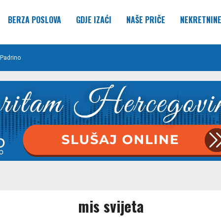
BERZA POSLOVA
GDJE IZAĆI
NAŠE PRIČE
NEKRETNIN
Padrino
mis svijeta