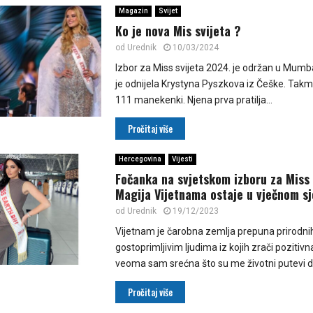
Magazin
Svijet
Ko je nova Mis svijeta ?
od
Urednik
10/03/2024
Izbor za Miss svijeta 2024. je održan u Mumba
je odnijela Krystyna Pyszkova iz Češke. Takmi
111 manekenki. Njena prva pratilja...
Pročitaj više
Hercegovina
Vijesti
Fočanka na svjetskom izboru za Miss 
Magija Vijetnama ostaje u vječnom sj
od
Urednik
19/12/2023
Vijetnam je čarobna zemlja prepuna prirodnih
gostoprimljivim ljudima iz kojih zrači pozitivna
veoma sam srećna što su me životni putevi dov
Pročitaj više