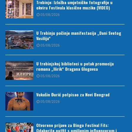
Trebinje: Izložba umjetničke fotografije u
okviru Festivala klasične muzike (VIDEO)
05/08/2026
U Trebinju počinje manifestacija „Dani Svetog
Vasilija“
05/08/2026
U trebinjskoj biblioteci u petak promocija
romana „Ilirik“ Dragana Glogovca
05/08/2026
Vukašin Đurić potpisao za Novi Beograd
05/08/2026
Otvorene prijave za Bingo Festival Fits:
Odaberite outfit s omiljenim influencerom i