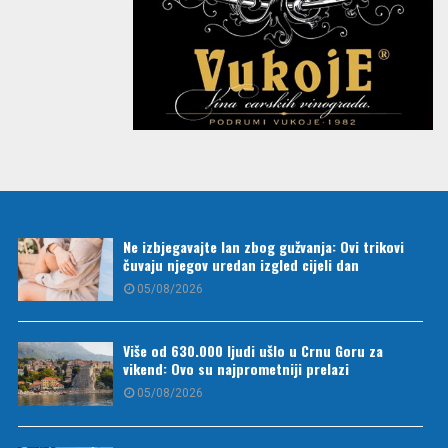
Ne izbjegavajte lan zbog gužvanja: Ovi trikovi
čuvaju njegov uredan izgled cijeli dan
05/08/2026
Više od 630.000 ljudi ušlo u Crnu Goru za
vikend: Ovo su najprometniji prelazi
05/08/2026