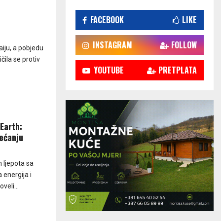
FACEBOOK
LIKE
INSTAGRAM
FOLLOW
iju, a pobjedu
čila se protiv
YOUTUBE
PRETPLATA
Earth:
ećanju
 ljepota sa
 energija i
eli...