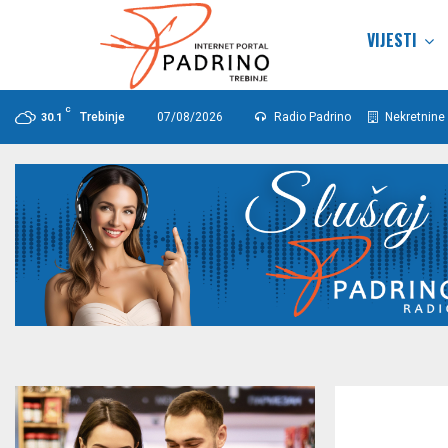
VIJESTI
C
Trebinje
07/08/2026
Radio Padrino
Nekretnine 
30.1