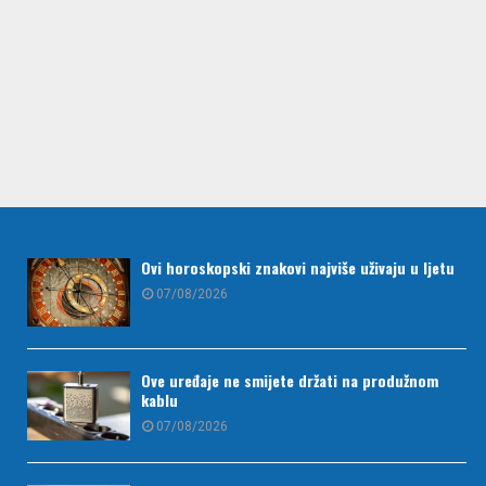
Ovi horoskopski znakovi najviše uživaju u ljetu
07/08/2026
Ove uređaje ne smijete držati na produžnom
kablu
07/08/2026