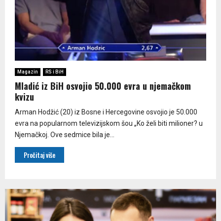
Magazin
RS i BiH
Mladić iz BiH osvojio 50.000 evra u njemačkom
kvizu
Arman Hodžić (20) iz Bosne i Hercegovine osvojio je 50.000
evra na popularnom televizijskom šou „Ko želi biti milioner? u
Njemačkoj. Ove sedmice bila je...
Pročitaj više