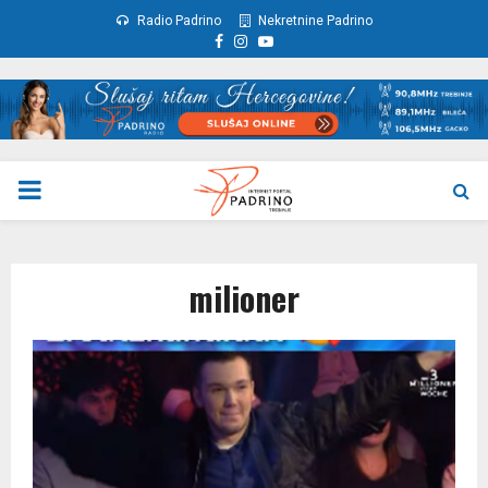
Radio Padrino
Nekretnine Padrino
Facebook
Instagram
Youtube
PRIMARY
MENU
milioner