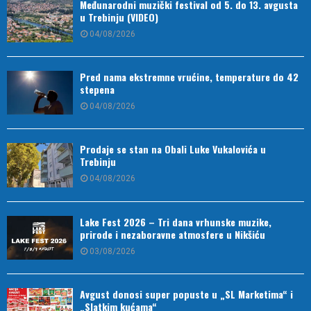
Međunarodni muzički festival od 5. do 13. avgusta
u Trebinju (VIDEO)
04/08/2026
Pred nama ekstremne vrućine, temperature do 42
stepena
04/08/2026
Prodaje se stan na Obali Luke Vukalovića u
Trebinju
04/08/2026
Lake Fest 2026 – Tri dana vrhunske muzike,
prirode i nezaboravne atmosfere u Nikšiću
03/08/2026
Avgust donosi super popuste u „SL Marketima“ i
„Slatkim kućama“