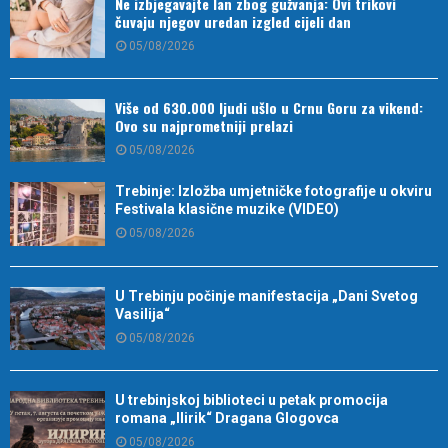
Ne izbjegavajte lan zbog gužvanja: Ovi trikovi
čuvaju njegov uredan izgled cijeli dan
05/08/2026
Više od 630.000 ljudi ušlo u Crnu Goru za vikend:
Ovo su najprometniji prelazi
05/08/2026
Trebinje: Izložba umjetničke fotografije u okviru
Festivala klasične muzike (VIDEO)
05/08/2026
U Trebinju počinje manifestacija „Dani Svetog
Vasilija“
05/08/2026
U trebinjskoj biblioteci u petak promocija
romana „Ilirik“ Dragana Glogovca
05/08/2026