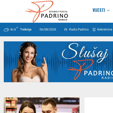
VIJESTI
C
Trebinje
06/08/2026
Radio Padrino
Nekretnine 
31.3