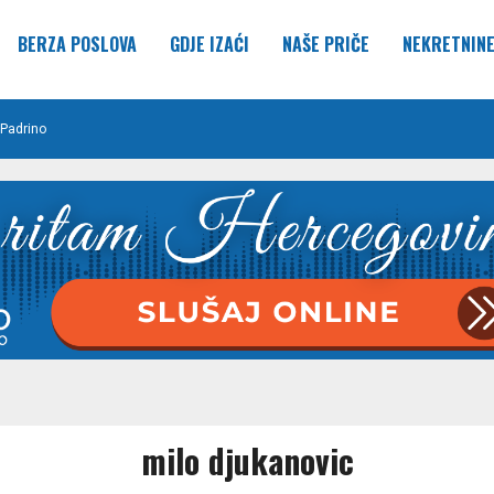
BERZA POSLOVA
GDJE IZAĆI
NAŠE PRIČE
NEKRETNIN
Padrino
milo djukanovic