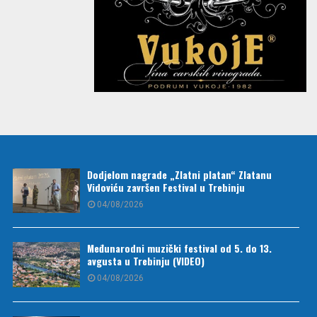
Dodjelom nagrade „Zlatni platan“ Zlatanu
Vidoviću završen Festival u Trebinju
04/08/2026
Međunarodni muzički festival od 5. do 13.
avgusta u Trebinju (VIDEO)
04/08/2026