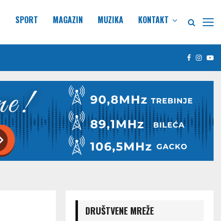
E
SPORT
MAGAZIN
MUZIKA
KONTAKT
Facebook
Insta
Yo
DRUŠTVENE MREŽE