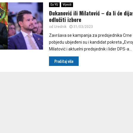
Ex YU
Vijesti
Đukanović ili Milatović – da li će dij
odlučiti izbore
od
Urednik
31/03/2023
Završava se kampanja za predsjednika Crne 
pobjedu ubijeđeni su i kandidat pokreta „Evr
Milatović i aktuelni predsjednik i lider DPS-a...
Pročitaj više