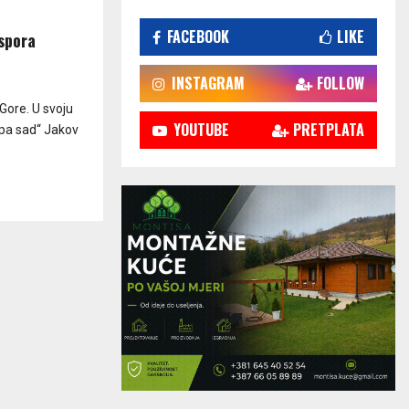
FACEBOOK
LIKE
aspora
INSTAGRAM
FOLLOW
Gore. U svoju
YOUTUBE
PRETPLATA
opa sad“ Jakov