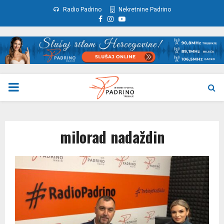
Radio Padrino
Nekretnine Padrino
Facebook
Instagram
Youtube
PRIMARY
MENU
milorad nadaždin