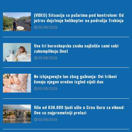
(VIDEO) Situacija sa požarima pod kontrolom: Od
jutros dejstvuje helikopter na području Trebinja
06/08/2026
Ova tri horoskopska znaka najčešće sami sebi
zakomplikuju život
05/08/2026
Ne izbjegavajte lan zbog gužvanja: Ovi trikovi
čuvaju njegov uredan izgled cijeli dan
05/08/2026
Više od 630.000 ljudi ušlo u Crnu Goru za vikend:
Ovo su najprometniji prelazi
05/08/2026