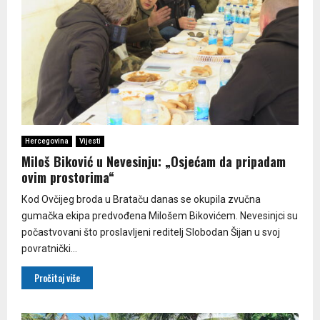
Hercegovina
Vijesti
Miloš Biković u Nevesinju: „Osjećam da pripadam
ovim prostorima“
Кod Ovčijeg broda u Brataču danas se okupila zvučna
gumačka ekipa predvođena Milošem Bikovićem. Nevesinjci su
počastvovani što proslavljeni reditelj Slobodan Šijan u svoj
povratnički...
Pročitaj više