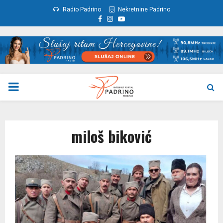
Radio Padrino
Nekretnine Padrino
Facebook
Instagram
Youtube
PRIMARY
MENU
miloš biković