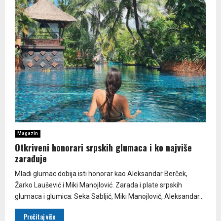
Magazin
Otkriveni honorari srpskih glumaca i ko najviše
zarađuje
Mladi glumac dobija isti honorar kao Aleksandar Berček,
Žarko Laušević i Miki Manojlović. Zarada i plate srpskih
glumaca i glumica: Seka Sabljić, Miki Manojlović, Aleksandar...
Pročitaj više