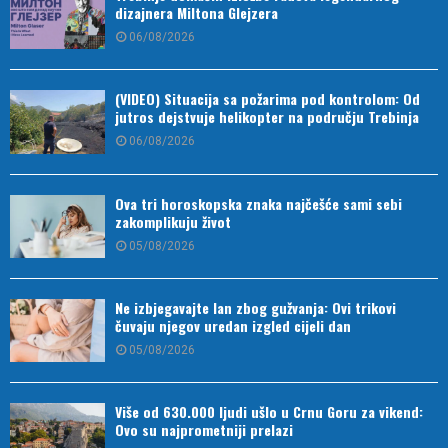
dizajnera Miltona Glejzera
06/08/2026
(VIDEO) Situacija sa požarima pod kontrolom: Od
jutros dejstvuje helikopter na području Trebinja
06/08/2026
Ova tri horoskopska znaka najčešće sami sebi
zakomplikuju život
05/08/2026
Ne izbjegavajte lan zbog gužvanja: Ovi trikovi
čuvaju njegov uredan izgled cijeli dan
05/08/2026
Više od 630.000 ljudi ušlo u Crnu Goru za vikend:
Ovo su najprometniji prelazi