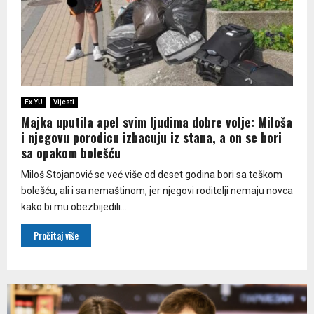
Ex YU
Vijesti
Majka uputila apel svim ljudima dobre volje: Miloša
i njegovu porodicu izbacuju iz stana, a on se bori
sa opakom bolešću
Miloš Stojanović se već više od deset godina bori sa teškom
bolešću, ali i sa nemaštinom, jer njegovi roditelji nemaju novca
kako bi mu obezbijedili...
Pročitaj više