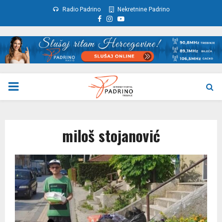
Radio Padrino
Nekretnine Padrino
Facebook
Instagram
Youtube
PRIMARY
MENU
miloš stojanović