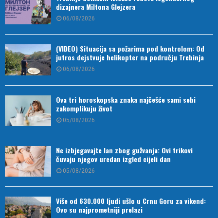
dizajnera Miltona Glejzera
06/08/2026
(VIDEO) Situacija sa požarima pod kontrolom: Od
jutros dejstvuje helikopter na području Trebinja
06/08/2026
Ova tri horoskopska znaka najčešće sami sebi
zakomplikuju život
05/08/2026
Ne izbjegavajte lan zbog gužvanja: Ovi trikovi
čuvaju njegov uredan izgled cijeli dan
05/08/2026
Više od 630.000 ljudi ušlo u Crnu Goru za vikend:
Ovo su najprometniji prelazi