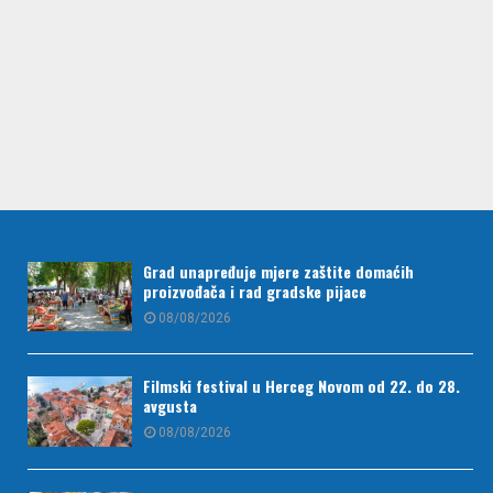
Grad unapređuje mjere zaštite domaćih
proizvođača i rad gradske pijace
08/08/2026
Filmski festival u Herceg Novom od 22. do 28.
avgusta
08/08/2026