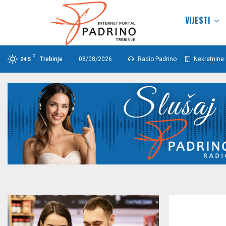
VIJESTI
C
Trebinje
08/08/2026
Radio Padrino
Nekretnine 
24.5