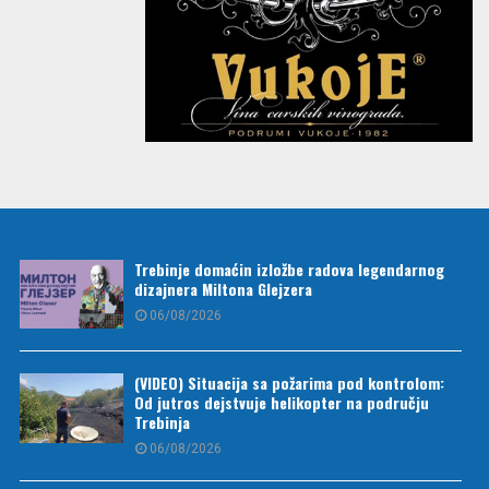
Trebinje domaćin izložbe radova legendarnog
dizajnera Miltona Glejzera
06/08/2026
(VIDEO) Situacija sa požarima pod kontrolom:
Od jutros dejstvuje helikopter na području
Trebinja
06/08/2026