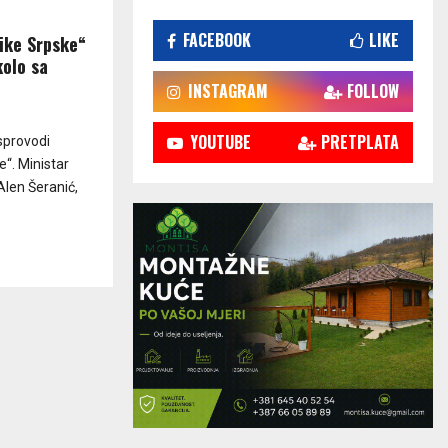
FACEBOOK
LIKE
like Srpske“
kolo sa
INSTAGRAM
FOLLOW
YOUTUBE
PRETPLATA
sprovodi
e“. Ministar
Alen Šeranić,