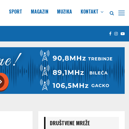
E
SPORT
MAGAZIN
MUZIKA
KONTAKT
Facebook
Insta
Yo
DRUŠTVENE MREŽE