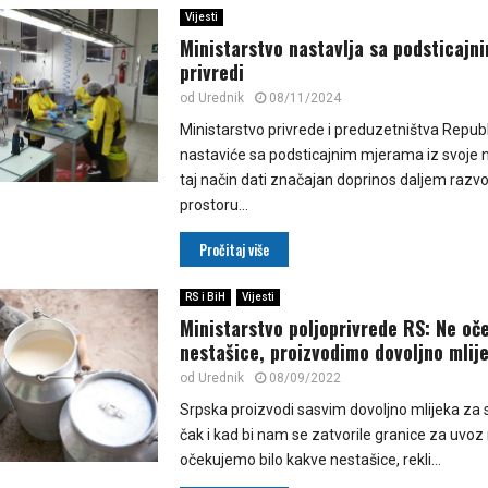
Vijesti
Ministarstvo nastavlja sa podsticaj
privredi
od
Urednik
08/11/2024
Ministarstvo privrede i preduzetništva Repub
nastaviće sa podsticajnim mjerama iz svoje n
taj način dati značajan doprinos daljem razvo
prostoru...
Pročitaj više
RS i BiH
Vijesti
Ministarstvo poljoprivrede RS: Ne o
nestašice, proizvodimo dovoljno mlij
od
Urednik
08/09/2022
Srpska proizvodi sasvim dovoljno mlijeka za s
čak i kad bi nam se zatvorile granice za uvoz 
očekujemo bilo kakve nestašice, rekli...