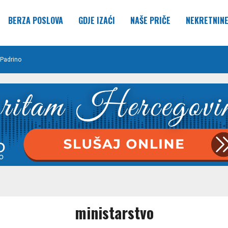
BERZA POSLOVA
GDJE IZAĆI
NAŠE PRIČE
NEKRETNIN
Padrino
ministarstvo