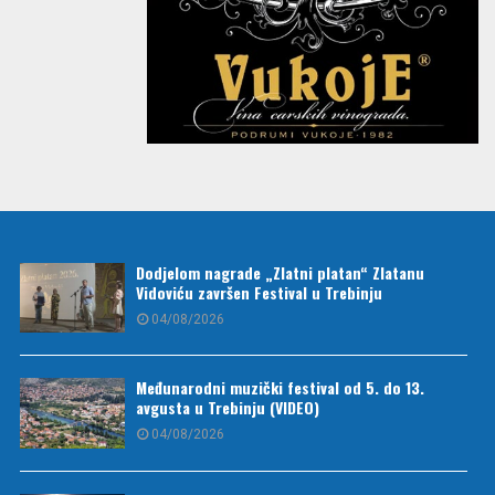
Dodjelom nagrade „Zlatni platan“ Zlatanu
Vidoviću završen Festival u Trebinju
04/08/2026
Međunarodni muzički festival od 5. do 13.
avgusta u Trebinju (VIDEO)
04/08/2026