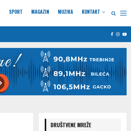
E
SPORT
MAGAZIN
MUZIKA
KONTAKT
Facebook
Insta
Yo
DRUŠTVENE MREŽE