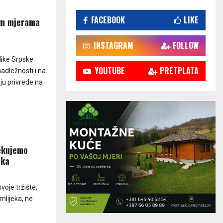
FACEBOOK
LIKE
nim mjerama
INSTAGRAM
FOLLOW
like Srpske
YOUTUBE
PRETPLATA
adležnosti i na
ju privrede na
čekujemo
eka
voje tržište,
mlijeka, ne