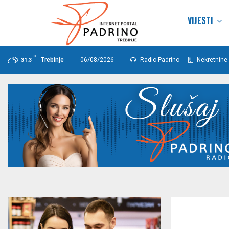
VIJESTI
C
Trebinje
06/08/2026
Radio Padrino
Nekretnine 
31.3