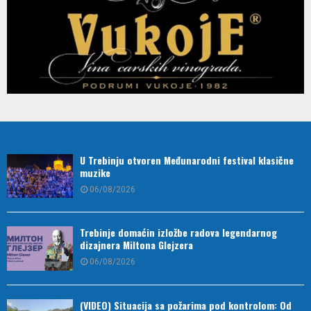
U Trebinju otvoren Međunarodni festival klasične
muzike
06/08/2026
Trebinje domaćin izložbe radova legendarnog
dizajnera Miltona Glejzera
06/08/2026
(VIDEO) Situacija sa požarima pod kontrolom: Od