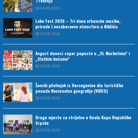
Trebinju
04/08/2026
Lake Fest 2026 – Tri dana vrhunske muzike,
prirode i nezaboravne atmosfere u Nikšiću
03/08/2026
Avgust donosi super popuste u „SL Marketima“ i
„Slatkim kućama“
03/08/2026
Ženski pčelinjak iz Hercegovine dio turističke
ponude Nacionalne geografije (VIDEO)
03/08/2026
Drugo mjesto za strijelce u finalu Kupa Republike
Srpske
03/08/2026