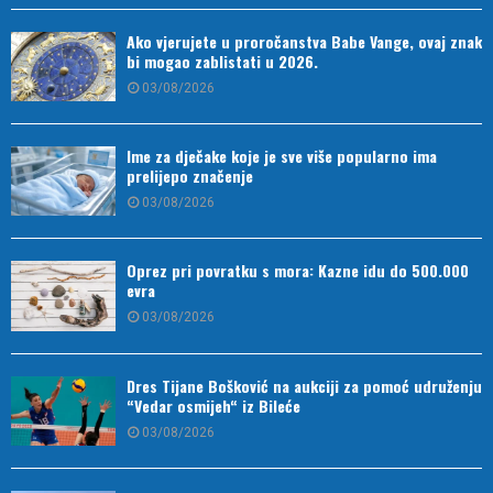
Ako vjerujete u proročanstva Babe Vange, ovaj znak
bi mogao zablistati u 2026.
03/08/2026
Ime za dječake koje je sve više popularno ima
prelijepo značenje
03/08/2026
Oprez pri povratku s mora: Kazne idu do 500.000
evra
03/08/2026
Dres Tijane Bošković na aukciji za pomoć udruženju
“Vedar osmijeh“ iz Bileće
03/08/2026