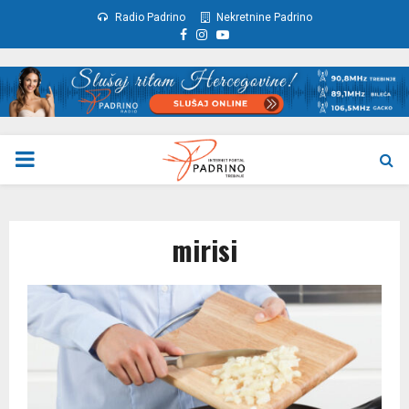
Radio Padrino
Nekretnine Padrino
Facebook
Instagram
Youtube
PRIMARY
MENU
mirisi