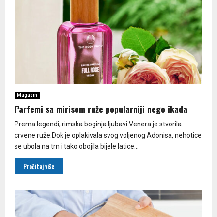
Magazin
Parfemi sa mirisom ruže popularniji nego ikada
Prema legendi, rimska boginja ljubavi Venera je stvorila
crvene ruže.Dok je oplakivala svog voljenog Adonisa, nehotice
se ubola na trn i tako obojila bijele latice...
Pročitaj više