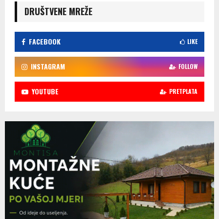
DRUŠTVENE MREŽE
FACEBOOK
LIKE
INSTAGRAM
FOLLOW
YOUTUBE
PRETPLATA