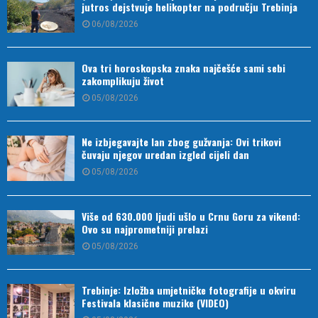
jutros dejstvuje helikopter na području Trebinja
06/08/2026
Ova tri horoskopska znaka najčešće sami sebi
zakomplikuju život
05/08/2026
Ne izbjegavajte lan zbog gužvanja: Ovi trikovi
čuvaju njegov uredan izgled cijeli dan
05/08/2026
Više od 630.000 ljudi ušlo u Crnu Goru za vikend:
Ovo su najprometniji prelazi
05/08/2026
Trebinje: Izložba umjetničke fotografije u okviru
Festivala klasične muzike (VIDEO)