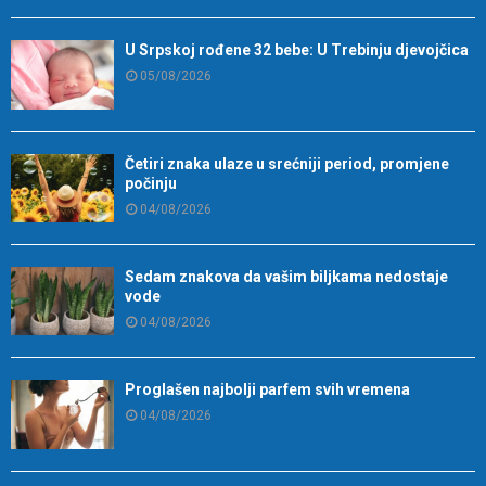
U Srpskoj rođene 32 bebe: U Trebinju djevojčica
05/08/2026
Četiri znaka ulaze u srećniji period, promjene
počinju
04/08/2026
Sedam znakova da vašim biljkama nedostaje
vode
04/08/2026
Proglašen najbolji parfem svih vremena
04/08/2026