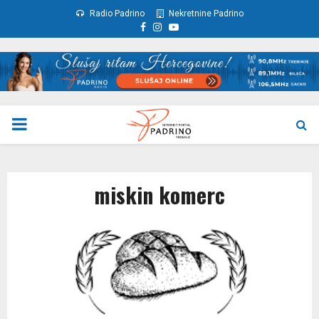
Radio Padrino
Nekretnine Padrino
Facebook
Instagram
Youtube
PRIMARY
MENU
miskin komerc