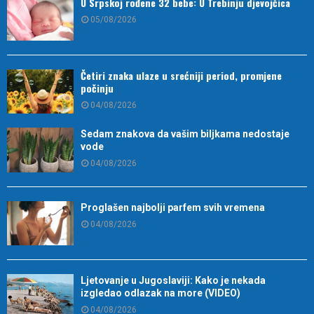
U Srpskoj rođene 32 bebe: U Trebinju djevojčica
05/08/2026
Četiri znaka ulaze u srećniji period, promjene
počinju
04/08/2026
Sedam znakova da vašim biljkama nedostaje
vode
04/08/2026
Proglašen najbolji parfem svih vremena
04/08/2026
Ljetovanje u Jugoslaviji: Kako je nekada
izgledao odlazak na more (VIDEO)
04/08/2026