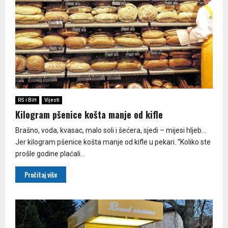
RS i BiH
Vijesti
Kilogram pšenice košta manje od kifle
Brašno, voda, kvasac, malo soli i šećera, sjedi – mijesi hljeb…
Jer kilogram pšenice košta manje od kifle u pekari. “Koliko ste
prošle godine plaćali...
Pročitaj više