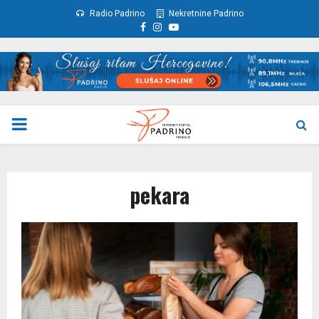
Radio Padrino
Nekretnine Padrino
Facebook
Instagram
Youtube
PRIMARY
MENU
pekara