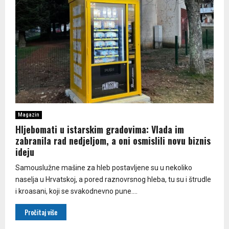
Magazin
Hljebomati u istarskim gradovima: Vlada im
zabranila rad nedjeljom, a oni osmislili novu biznis
ideju
Samouslužne mašine za hleb postavljene su u nekoliko
naselja u Hrvatskoj, a pored raznovrsnog hleba, tu su i štrudle
i kroasani, koji se svakodnevno pune....
Pročitaj više