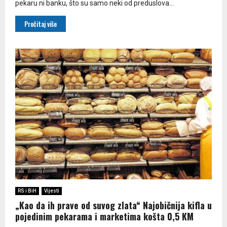
pekaru ni banku, što su samo neki od preduslova...
Pročitaj više
RS i BiH
Vijesti
„Kao da ih prave od suvog zlata“ Najobičnija kifla u
pojedinim pekarama i marketima košta 0,5 KM