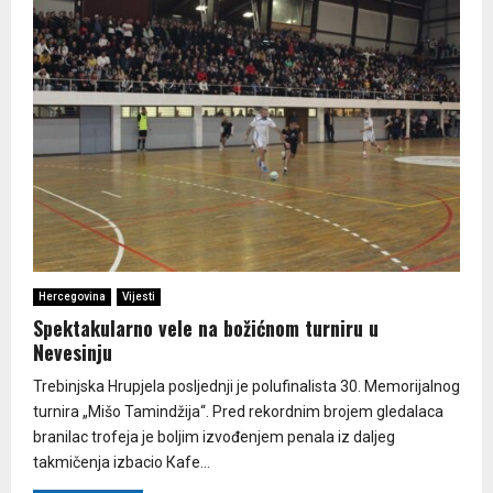
Hercegovina
Vijesti
Spektakularno vele na božićnom turniru u
Nevesinju
Trebinjska Hrupjela posljednji je polufinalista 30. Memorijalnog
turnira „Mišo Tamindžija“. Pred rekordnim brojem gledalaca
branilac trofeja je boljim izvođenjem penala iz daljeg
takmičenja izbacio Кafe...