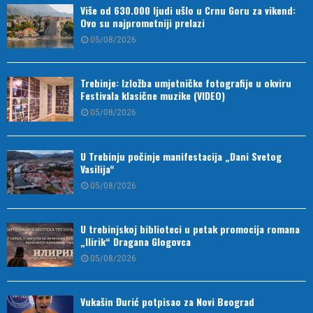
Više od 630.000 ljudi ušlo u Crnu Goru za vikend:
Ovo su najprometniji prelazi
05/08/2026
Trebinje: Izložba umjetničke fotografije u okviru
Festivala klasične muzike (VIDEO)
05/08/2026
U Trebinju počinje manifestacija „Dani Svetog
Vasilija“
05/08/2026
U trebinjskoj biblioteci u petak promocija romana
„Ilirik“ Dragana Glogovca
05/08/2026
Vukašin Đurić potpisao za Novi Beograd