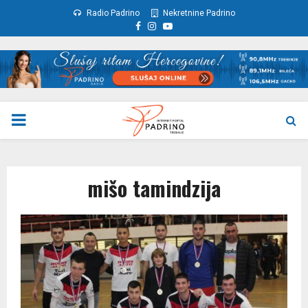
Radio Padrino
Nekretnine Padrino
Facebook
Instagram
Youtube
PRIMARY
MENU
mišo tamindzija