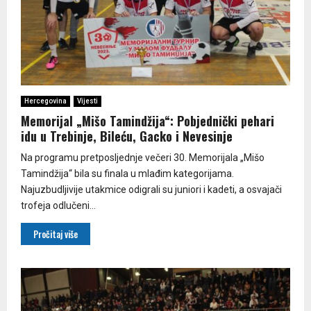
Hercegovina
Vijesti
Memorijal „Mišo Tamindžija“: Pobjednički pehari
idu u Trebinje, Bileću, Gacko i Nevesinje
Na programu pretposljednje večeri 30. Memorijala „Mišo
Tamindžija“ bila su finala u mlađim kategorijama.
Najuzbudljivije utakmice odigrali su juniori i kadeti, a osvajači
trofeja odlučeni...
Pročitaj više