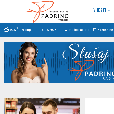
VIJESTI
C
Trebinje
06/08/2026
Radio Padrino
Nekretnine 
22.6