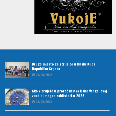
Drugo mjesto za strijelce u finalu Kupa
Republike Srpske
03/08/2026
Ako vjerujete u proročanstva Babe Vange, ovaj
znak bi mogao zablistati u 2026.
03/08/2026