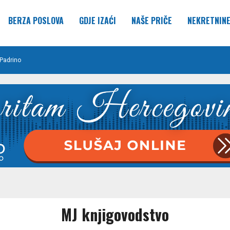
BERZA POSLOVA
GDJE IZAĆI
NAŠE PRIČE
NEKRETNIN
Padrino
MJ knjigovodstvo