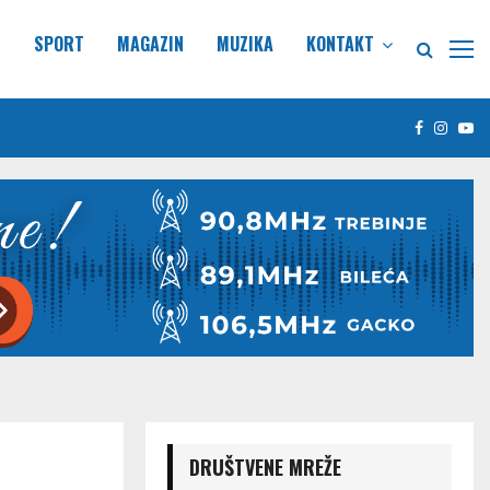
E
SPORT
MAGAZIN
MUZIKA
KONTAKT
Facebook
Insta
Yo
DRUŠTVENE MREŽE