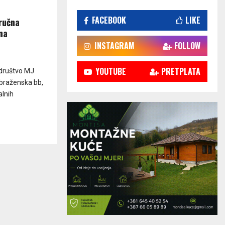
FACEBOOK
LIKE
tručna
na
INSTAGRAM
FOLLOW
YOUTUBE
PRETPLATA
 društvo MJ
obraženska bb,
alnih