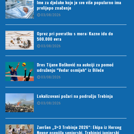
Ime za dječake koje je sve više popularno ima
prelijepo značenje
03/08/2026
Oprez pri povratku s mora: Kazne idu do
500.000 evra
03/08/2026
Dres Tijane Bošković na aukciji za pomoć
udruženju “Vedar osmijeh“ iz Bileće
03/08/2026
Lokalizovani požari na području Trebinja
03/08/2026
Završen „3×3 Trebinje 2026“: Ekipa iz Herceg
Novog osvojila seniorski, Trebinjci juniorski