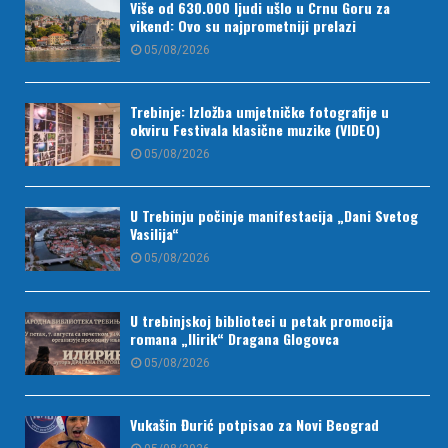
Više od 630.000 ljudi ušlo u Crnu Goru za
vikend: Ovo su najprometniji prelazi
05/08/2026
Trebinje: Izložba umjetničke fotografije u
okviru Festivala klasične muzike (VIDEO)
05/08/2026
U Trebinju počinje manifestacija „Dani Svetog
Vasilija“
05/08/2026
U trebinjskoj biblioteci u petak promocija
romana „Ilirik“ Dragana Glogovca
05/08/2026
Vukašin Đurić potpisao za Novi Beograd