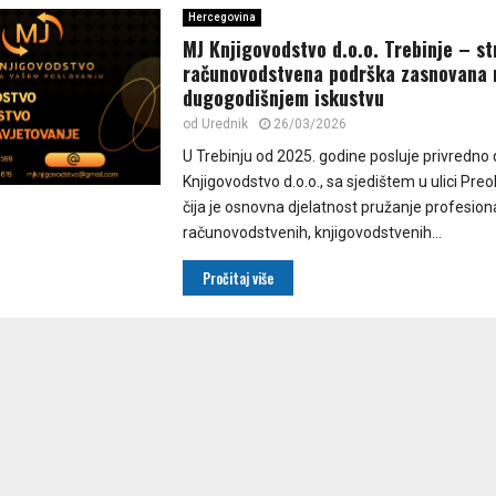
Hercegovina
MJ Knjigovodstvo d.o.o. Trebinje – s
računovodstvena podrška zasnovana 
dugogodišnjem iskustvu
od
Urednik
26/03/2026
U Trebinju od 2025. godine posluje privredno
Knjigovodstvo d.o.o., sa sjedištem u ulici Pre
čija je osnovna djelatnost pružanje profesion
računovodstvenih, knjigovodstvenih...
Pročitaj više