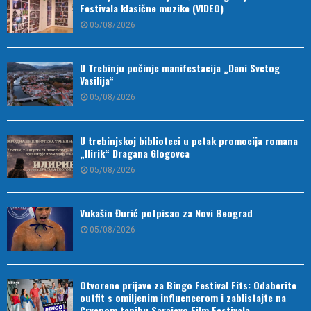
Festivala klasične muzike (VIDEO)
05/08/2026
U Trebinju počinje manifestacija „Dani Svetog
Vasilija“
05/08/2026
U trebinjskoj biblioteci u petak promocija romana
„Ilirik“ Dragana Glogovca
05/08/2026
Vukašin Đurić potpisao za Novi Beograd
05/08/2026
Otvorene prijave za Bingo Festival Fits: Odaberite
outfit s omiljenim influencerom i zablistajte na
Crvenom tepihu Sarajevo Film Festivala