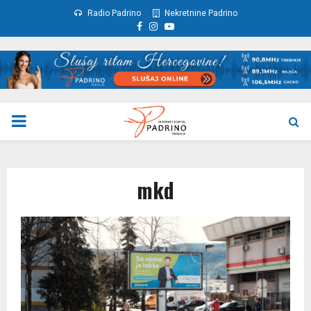
Radio Padrino
Nekretnine Padrino
Facebook
Instagram
Youtube
PRIMARY
MENU
mkd