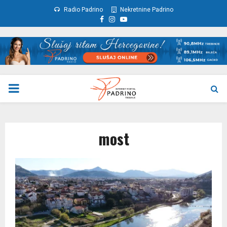
Radio Padrino
Nekretnine Padrino
Facebook
Instagram
Youtube
PRIMARY
MENU
most