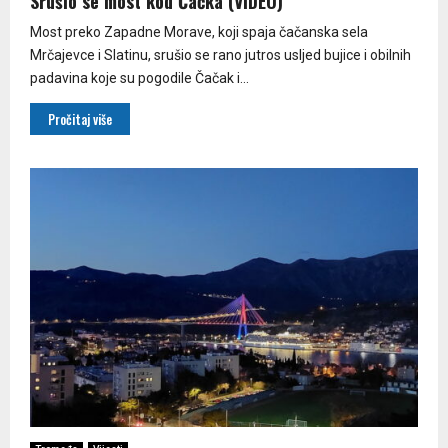
Srušio se most kod Čačka (VIDEO)
Most preko Zapadne Morave, koji spaja čačanska sela
Mrčajevce i Slatinu, srušio se rano jutros usljed bujice i obilnih
padavina koje su pogodile Čačak i...
Pročitaj više