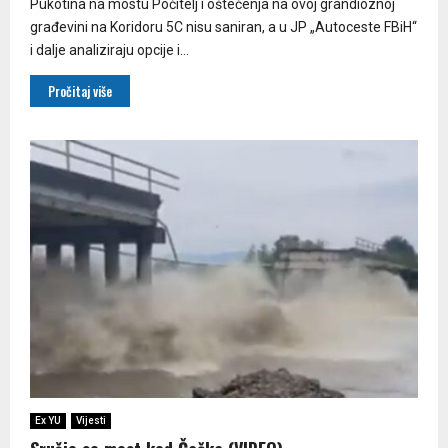
Pukotina na mostu Počitelj i oštećenja na ovoj grandioznoj
građevini na Koridoru 5C nisu saniran, a u JP „Autoceste FBiH“
i dalje analiziraju opcije i...
Pročitaj više
Ex YU
Vijesti