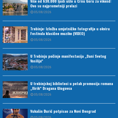
Više od 630.000 ljudi ušlo u Crnu Goru za vikend:
Ovo su najprometniji prelazi
05/08/2026
Trebinje: Izložba umjetničke fotografije u okviru
Festivala klasične muzike (VIDEO)
05/08/2026
U Trebinju počinje manifestacija „Dani Svetog
Vasilija“
05/08/2026
U trebinjskoj biblioteci u petak promocija romana
„Ilirik“ Dragana Glogovca
05/08/2026
Vukašin Đurić potpisao za Novi Beograd
05/08/2026