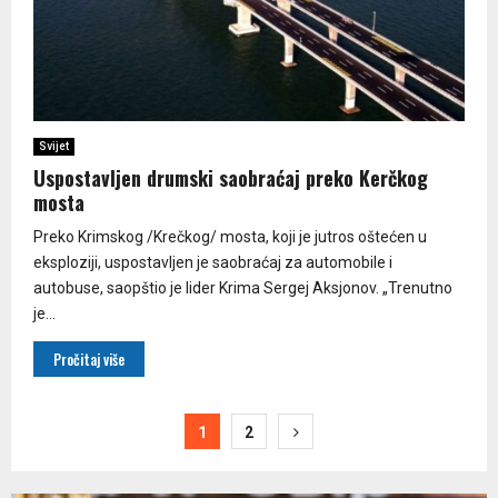
Svijet
Uspostavljen drumski saobraćaj preko Kerčkog
mosta
Preko Krimskog /Krečkog/ mosta, koji je jutros oštećen u
eksploziji, uspostavljen je saobraćaj za automobile i
autobuse, saopštio je lider Krima Sergej Aksjonov. „Trenutno
je...
Pročitaj više
Paginacija
1
2
članaka