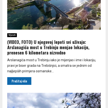
Vijesti
(VIDEO, FOTO) U njegovoj lepoti svi uživaju:
Arslanagića most u Trebinju menjao lokaciju,
prenesen 6 kilometara nizvodno
Arslanagića most u Trebinju iako je mijenjao i ime i lokaciju,
pravi je biser grada na Trebišnjici, a smatra se jednim od
najljepših primjera osmanske...
Pročitaj više