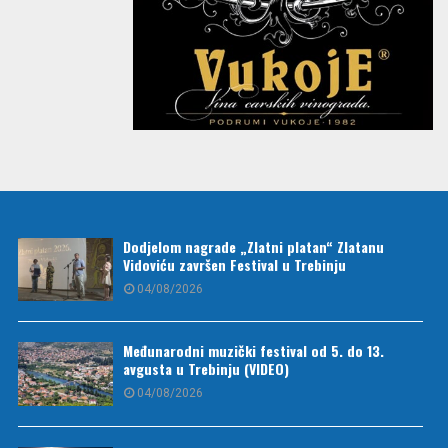
Dodjelom nagrade „Zlatni platan“ Zlatanu
Vidoviću završen Festival u Trebinju
04/08/2026
Međunarodni muzički festival od 5. do 13.
avgusta u Trebinju (VIDEO)
04/08/2026