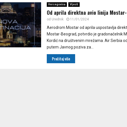
Hercegovina
Vijesti
Od aprila direktna avio linija Mosta
od
Urednik
11/01/2024
Aerodrom Mostar od aprila uspostavlja direktn
Mostar-Beograd, potvrdio je gradonačelnik 
Kordić na društvenim mrežama. Air Serbia o
putem Javnog poziva za...
Pročitaj više