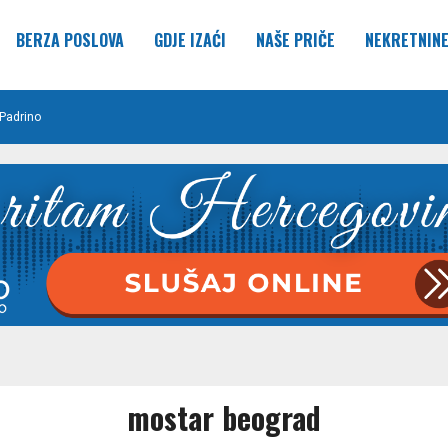
BERZA POSLOVA
GDJE IZAĆI
NAŠE PRIČE
NEKRETNIN
Padrino
mostar beograd