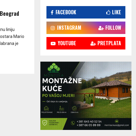
FACEBOOK
LIKE
r-Beograd
INSTAGRAM
FOLLOW
u liniju
Mostara Mario
YOUTUBE
PRETPLATA
dabrana je