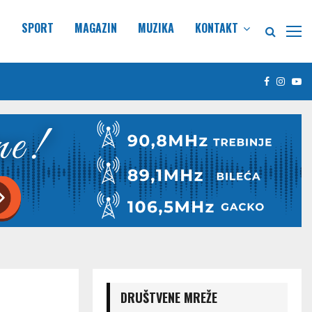
E
SPORT
MAGAZIN
MUZIKA
KONTAKT
Facebook
Insta
Yo
DRUŠTVENE MREŽE