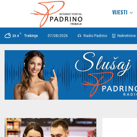
VIJESTI
C
Trebinje
07/08/2026
Radio Padrino
Nekretnine 
23.4