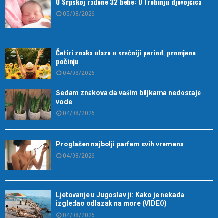
U Srpskoj rođene 32 bebe: U Trebinju djevojčica
05/08/2026
Četiri znaka ulaze u srećniji period, promjene
počinju
04/08/2026
Sedam znakova da vašim biljkama nedostaje
vode
04/08/2026
Proglašen najbolji parfem svih vremena
04/08/2026
Ljetovanje u Jugoslaviji: Kako je nekada
izgledao odlazak na more (VIDEO)
04/08/2026