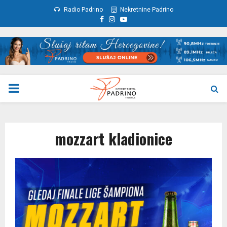
Radio Padrino
Nekretnine Padrino
Facebook
Instagram
Youtube
PRIMARY
MENU
mozzart kladionice