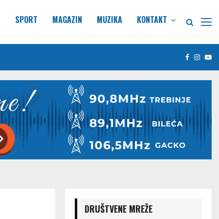
E
SPORT
MAGAZIN
MUZIKA
KONTAKT
Facebook
Insta
Yo
DRUŠTVENE MREŽE