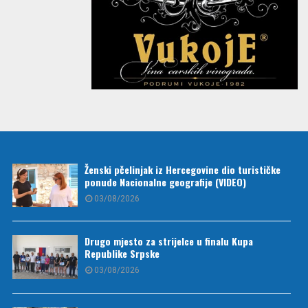
Ženski pčelinjak iz Hercegovine dio turističke
ponude Nacionalne geografije (VIDEO)
03/08/2026
Drugo mjesto za strijelce u finalu Kupa
Republike Srpske
03/08/2026