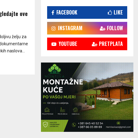
FACEBOOK
LIKE
gledajte ove
INSTAGRAM
FOLLOW
ljivu želju za
YOUTUBE
PRETPLATA
i dokumentarne
ih naslova...