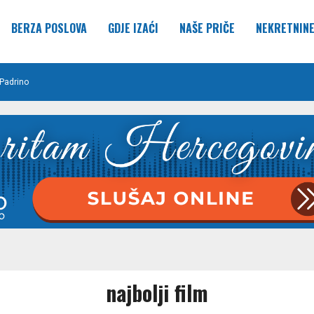
BERZA POSLOVA
GDJE IZAĆI
NAŠE PRIČE
NEKRETNIN
Padrino
najbolji film