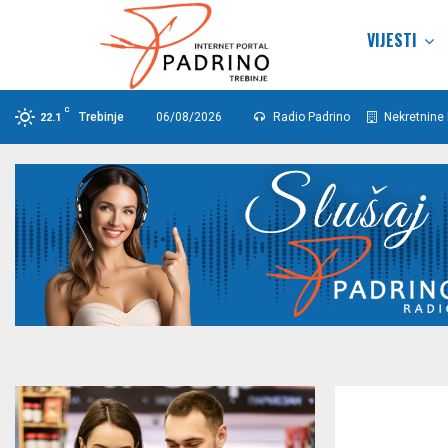
VIJESTI
C
Trebinje
06/08/2026
Radio Padrino
Nekretnine 
22.1