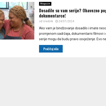
Magazin
Dosadile su vam serije? Obavezno po
dokumentarce!
od
Urednik
24/07/2024
Ako vam je bindžovanje dosadilo i imate neodo
promjenom sadržaja, dokumentarni filmovi 
serije mogu da budu pravo osvježenje. Evo nek
Pročitaj više