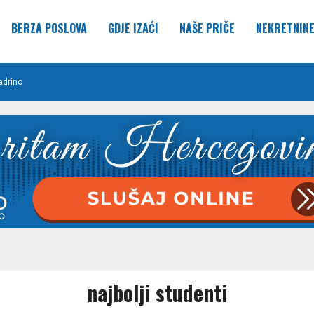
BERZA POSLOVA
GDJE IZAĆI
NAŠE PRIČE
NEKRETNIN
adrino
najbolji studenti