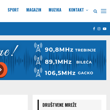
E
SPORT
MAGAZIN
MUZIKA
KONTAKT
Facebook
Insta
Yo
DRUŠTVENE MREŽE