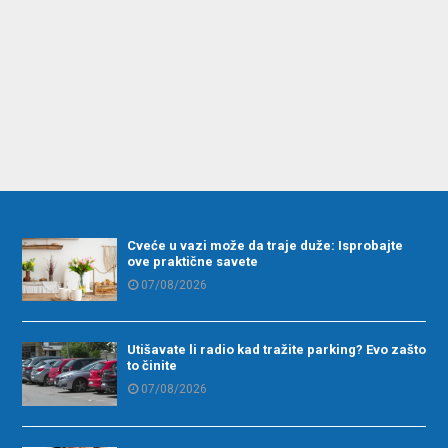
Cveće u vazi može da traje duže: Isprobajte
ove praktične savete
07/08/2026
Utišavate li radio kad tražite parking? Evo zašto
to činite
07/08/2026