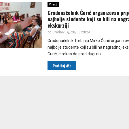
Vijesti
Gradonačelnik Ćurić organizovao pri
najbolje studente koji su bili na nagr
ekskurziji
od
Urednik
28/08/2024
Gradonačelnik Trebinja Mirko Ćurić organizov
najbolje studente koji su bili na nagradnoj ekskur
Ćurić je rekao da grad dugi niz...
Pročitaj više