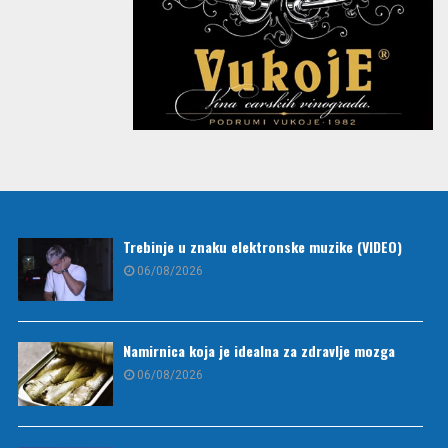
Trebinje u znaku elektronske muzike (VIDEO)
06/08/2026
Namirnica koja je idealna za zdravlje mozga
06/08/2026