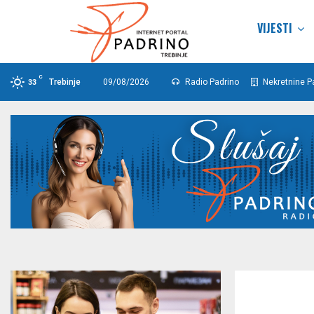
VIJESTI
C
Trebinje
09/08/2026
Radio Padrino
Nekretnine P
33