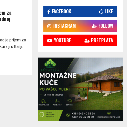
FACEBOOK
LIKE
jem za
adnoj
INSTAGRAM
FOLLOW
YOUTUBE
PRETPLATA
ao je prijem za
ziji u Italiji.