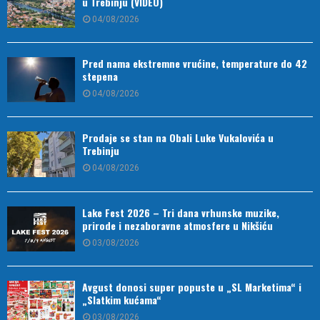
u Trebinju (VIDEO)
04/08/2026
Pred nama ekstremne vrućine, temperature do 42
stepena
04/08/2026
Prodaje se stan na Obali Luke Vukalovića u
Trebinju
04/08/2026
Lake Fest 2026 – Tri dana vrhunske muzike,
prirode i nezaboravne atmosfere u Nikšiću
03/08/2026
Avgust donosi super popuste u „SL Marketima“ i
„Slatkim kućama“
03/08/2026