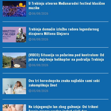
U Trebinju otvoren Međunarodni festival klasične
muzike
06/08/2026
Trebinje domaćin izložbe radova legendarnog
dizajnera Miltona Glejzera
06/08/2026
(VIDEO) Situacija sa požarima pod kontrolom: Od
jutros dejstvuje helikopter na području Trebinja
06/08/2026
Ova tri horoskopska znaka najčešće sami sebi
zakomplikuju život
05/08/2026
Ne izbjegavajte lan zbog gužvanja: Ovi trikovi
čuvaju njegov uredan izgled cijeli dan