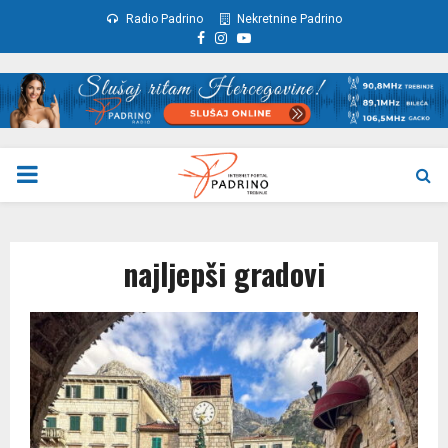
Radio Padrino
Nekretnine Padrino
Facebook
Instagram
Youtube
PRIMARY
MENU
najljepši gradovi