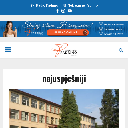
Radio Padrino
Nekretnine Padrino
Facebook
Instagram
Youtube
PRIMARY
MENU
najuspješniji