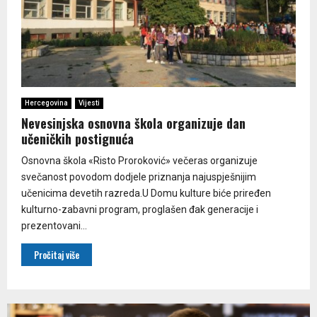
Hercegovina
Vijesti
Nevesinjska osnovna škola organizuje dan
učeničkih postignuća
Osnovna škola «Risto Proroković» večeras organizuje
svečanost povodom dodjele priznanja najuspješnijim
učenicima devetih razreda.U Domu kulture biće priređen
kulturno-zabavni program, proglašen đak generacije i
prezentovani...
Pročitaj više