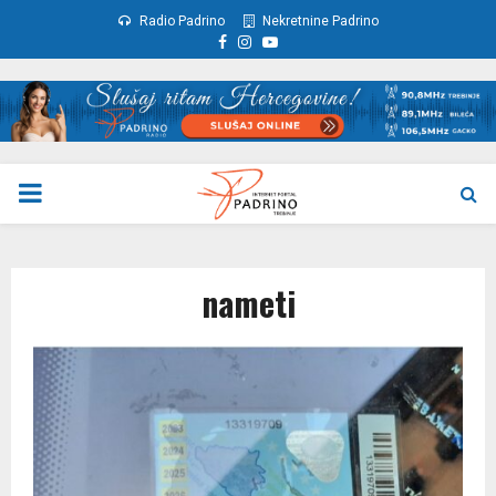
Radio Padrino
Nekretnine Padrino
Facebook
Instagram
Youtube
PRIMARY
MENU
nameti