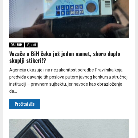
RS i BiH
Vijesti
Vozače u BiH čeka još jedan namet, skoro duplo
skuplji stikeri!?
Agencija ukazuje i na nezakonitost odredbe Pravilnika koja
predviđa davanje tih poslova putem javnog konkursa stručnoj
instituciji – pravnom sujbektu, jer navode kao obrazloženje
da...
Pročitaj više