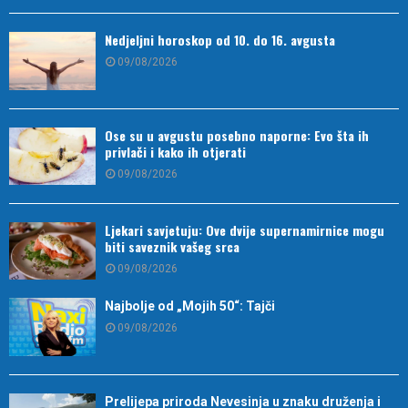
Nedjeljni horoskop od 10. do 16. avgusta
09/08/2026
Ose su u avgustu posebno naporne: Evo šta ih
privlači i kako ih otjerati
09/08/2026
Ljekari savjetuju: Ove dvije supernamirnice mogu
biti saveznik vašeg srca
09/08/2026
Najbolje od „Mojih 50“: Tajči
09/08/2026
Prelijepa priroda Nevesinja u znaku druženja i