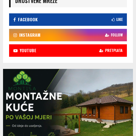
DRUŠTVENE MREŽE
FACEBOOK
LIKE
INSTAGRAM
FOLLOW
YOUTUBE
PRETPLATA