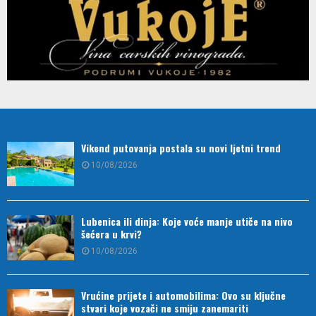
Vikend putovanja postala su novi ljetni trend
10/08/2026
Lubenica ili dinja: Koje voće manje utiče na nivo
šećera u krvi?
10/08/2026
Vrućine prijete i automobilima: Ovo su ključne
stvari koje vozači ne smiju zanemariti