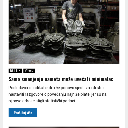
RS i BiH
Vijesti
Samo smanjenje nameta može uvećati minimalac
Poslodavci i sindikat sutra će ponovo sjesti za isti sto i
nastaviti razgovore o povećanju najniže plate, jer su na
njihove adrese stigli statistički podaci...
Pročitaj više