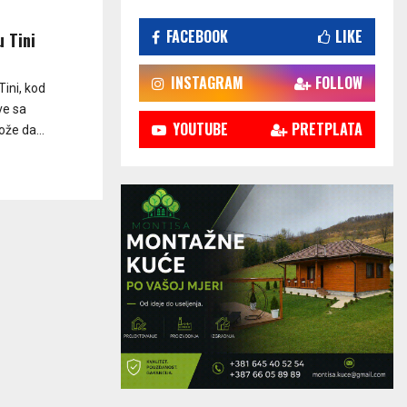
FACEBOOK
LIKE
u Tini
INSTAGRAM
FOLLOW
ini, kod
ve sa
YOUTUBE
PRETPLATA
ože da...