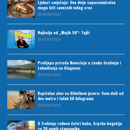
Ljekari savjetuju: Ove dvije supernamirnice
mogu biti saveznik vašeg srca
09/08/2026
Najbolje od „Mojih 50“: Tajči
09/08/2026
Prelijepa priroda Nevesinja u znaku druženja i
takmičenja na Alagovcu
09/08/2026
Kapitalan ulov na Bilećkom jezeru: Som duži od
dva metra i težak 50 kilograma
09/08/2026
U Trebinju rođene četiri bebe, Srpska bogatija
za 20 novih stanovnika