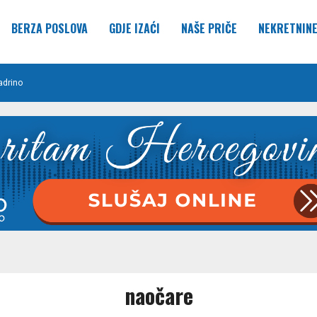
BERZA POSLOVA
GDJE IZAĆI
NAŠE PRIČE
NEKRETNIN
adrino
naočare