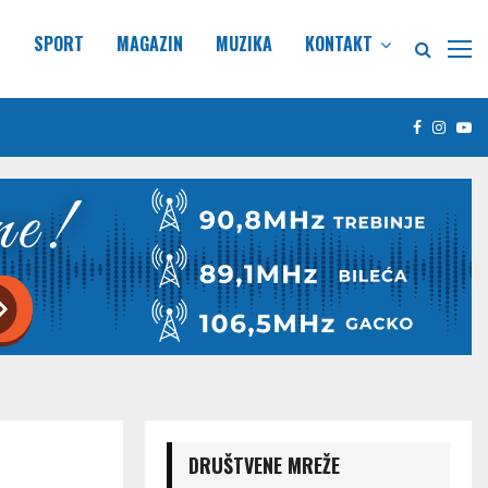
E
SPORT
MAGAZIN
MUZIKA
KONTAKT
Facebook
Insta
Yo
DRUŠTVENE MREŽE