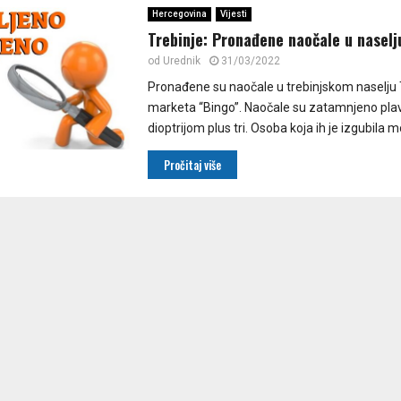
Hercegovina
Vijesti
Trebinje: Pronađene naočale u naselj
od
Urednik
31/03/2022
Pronađene su naočale u trebinjskom naselju T
marketa “Bingo”. Naočale su zatamnjeno pla
dioptrijom plus tri. Osoba koja ih je izgubila m
Pročitaj više