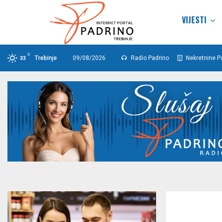
VIJESTI
C
Trebinje
09/08/2026
Radio Padrino
Nekretnine P
33