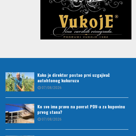
Kako je direktor postao prvi uzgajivač
autohtonog kukuruza
07/08/2026
Ko sve ima pravo na povrat PDV-a za kupovinu
prvog stana?
07/08/2026