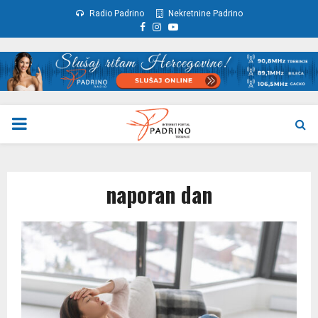
Radio Padrino
Nekretnine Padrino
Facebook
Instagram
Youtube
PRIMARY
MENU
naporan dan