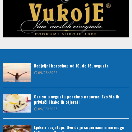
Nedjeljni horoskop od 10. do 16. avgusta
09/08/2026
Ose su u avgustu posebno naporne: Evo šta ih
privlači i kako ih otjerati
09/08/2026
Ljekari savjetuju: Ove dvije supernamirnice mogu