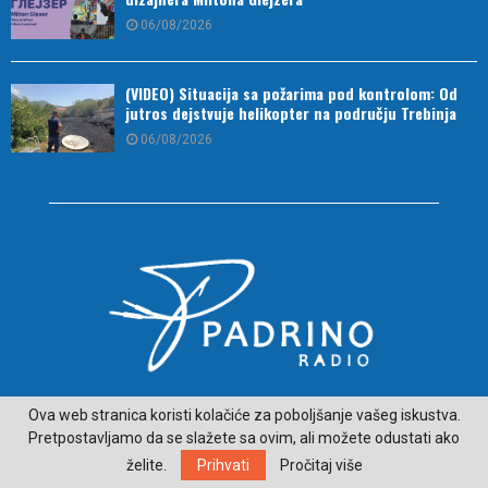
06/08/2026
(VIDEO) Situacija sa požarima pod kontrolom: Od
jutros dejstvuje helikopter na području Trebinja
06/08/2026
O NAMA
Ova web stranica koristi kolačiće za poboljšanje vašeg iskustva.
Pretpostavljamo da se slažete sa ovim, ali možete odustati ako
ČITAJ VIJESTI SA LJEPŠE STRANE HERCEGOVINE - padrino.ba
želite.
Prihvati
Pročitaj više