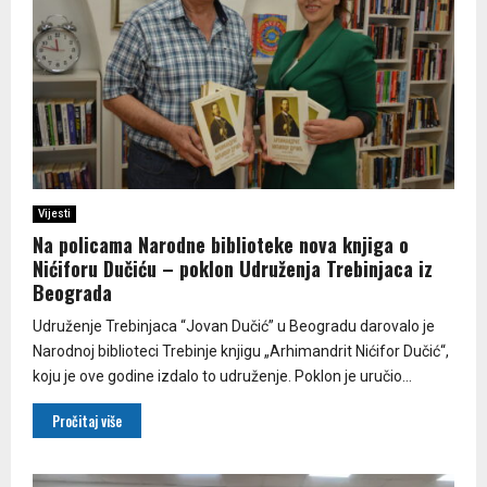
Vijesti
Na policama Narodne biblioteke nova knjiga o
Nićiforu Dučiću – poklon Udruženja Trebinjaca iz
Beograda
Udruženje Trebinjaca “Jovan Dučić” u Beogradu darovalo je
Narodnoj biblioteci Trebinje knjigu „Arhimandrit Nićifor Dučić“,
koju je ove godine izdalo to udruženje. Poklon je uručio...
Pročitaj više