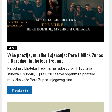
Vijesti
Veče poezije, muzike i sjećanja: Pero i Miloš Zubac
u Narodnoj biblioteci Trebinje
Narodna biblioteka Trebinje, na radost brojnih ljubitelja
stihova, u subotu, 6. jula u 20 časova organizuje poetsko –
muzičko veče Pera Zupca i njegovog sina...
Pročitaj više