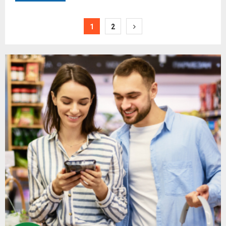
Paginacija
1
2
članaka