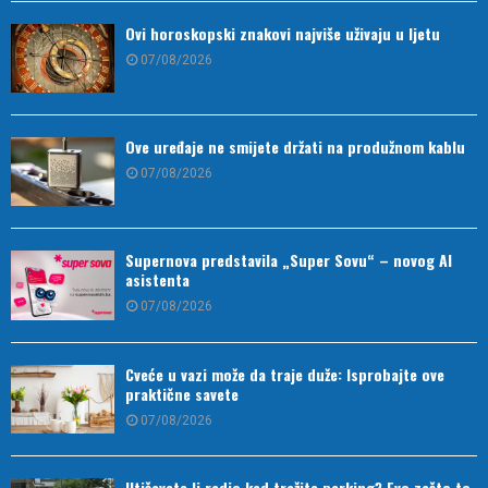
Ovi horoskopski znakovi najviše uživaju u ljetu
07/08/2026
Ove uređaje ne smijete držati na produžnom kablu
07/08/2026
Supernova predstavila „Super Sovu“ – novog AI
asistenta
07/08/2026
Cveće u vazi može da traje duže: Isprobajte ove
praktične savete
07/08/2026
Utišavate li radio kad tražite parking? Evo zašto to