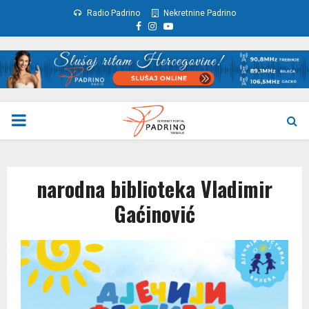
Radio Padrino
Nekretnine Padrino
Facebook
Instagram
Youtube
PRIMARY
MENU
narodna biblioteka Vladimir
Gaćinović