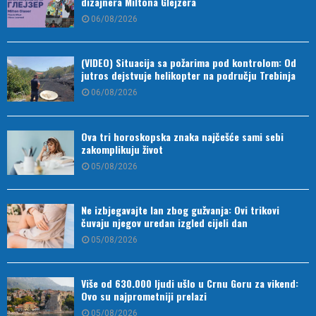
dizajnera Miltona Glejzera
06/08/2026
(VIDEO) Situacija sa požarima pod kontrolom: Od
jutros dejstvuje helikopter na području Trebinja
06/08/2026
Ova tri horoskopska znaka najčešće sami sebi
zakomplikuju život
05/08/2026
Ne izbjegavajte lan zbog gužvanja: Ovi trikovi
čuvaju njegov uredan izgled cijeli dan
05/08/2026
Više od 630.000 ljudi ušlo u Crnu Goru za vikend:
Ovo su najprometniji prelazi
05/08/2026