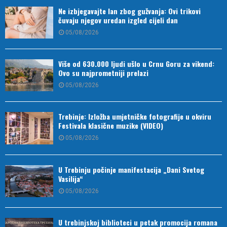
Ne izbjegavajte lan zbog gužvanja: Ovi trikovi
čuvaju njegov uredan izgled cijeli dan
05/08/2026
Više od 630.000 ljudi ušlo u Crnu Goru za vikend:
Ovo su najprometniji prelazi
05/08/2026
Trebinje: Izložba umjetničke fotografije u okviru
Festivala klasične muzike (VIDEO)
05/08/2026
U Trebinju počinje manifestacija „Dani Svetog
Vasilija“
05/08/2026
U trebinjskoj biblioteci u petak promocija romana