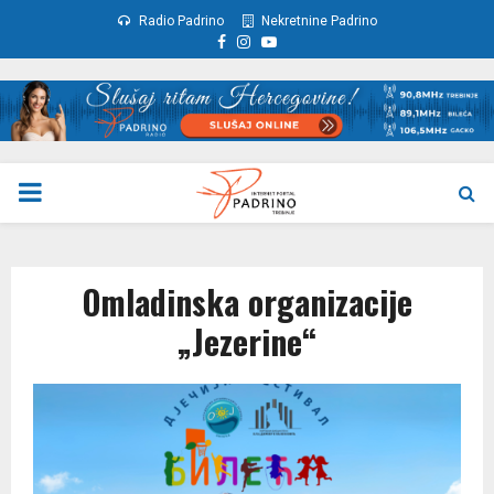
Radio Padrino
Nekretnine Padrino
Facebook
Instagram
Youtube
PRIMARY
MENU
Omlаdinska orgаnizаcije
„Jezerine“