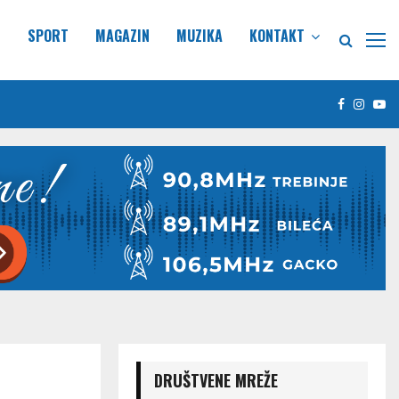
E
SPORT
MAGAZIN
MUZIKA
KONTAKT
Facebook
Insta
Yo
DRUŠTVENE MREŽE