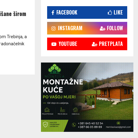
FACEBOOK
LIKE
lišane širom
INSTAGRAM
FOLLOW
rom Trebinja, a
YOUTUBE
PRETPLATA
Gradonačelnik