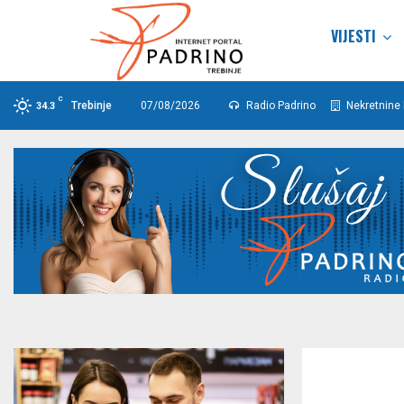
VIJESTI
C
Trebinje
07/08/2026
Radio Padrino
Nekretnine 
34.3