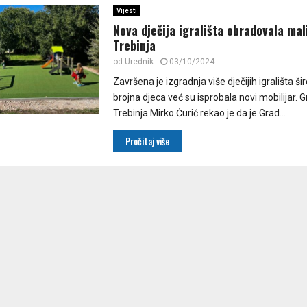
Vijesti
Nova dječija igrališta obradovala ma
Trebinja
od
Urednik
03/10/2024
Završena je izgradnja više dječijih igrališta ši
brojna djeca već su isprobala novi mobilijar. 
Trebinja Mirko Ćurić rekao je da je Grad...
Pročitaj više