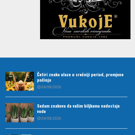
Četiri znaka ulaze u srećniji period, promjene
počinju
04/08/2026
Sedam znakova da vašim biljkama nedostaje
vode
04/08/2026