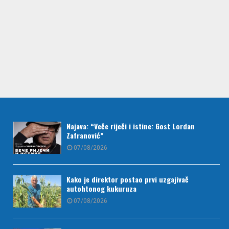
Najava: “Veče riječi i istine: Gost Lordan
Zafranović”
07/08/2026
Kako je direktor postao prvi uzgajivač
autohtonog kukuruza
07/08/2026