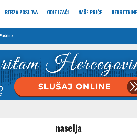
BERZA POSLOVA
GDJE IZAĆI
NAŠE PRIČE
NEKRETNIN
Padrino
naselja