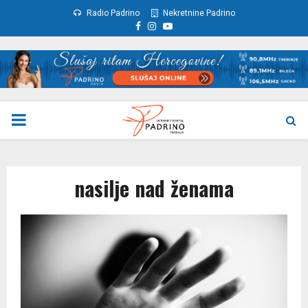
Radio Padrino
Nekretnine Padrino
Facebook
Instagram
Youtube
PRIMARY
MENU
nasilje nad ženama