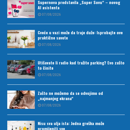
Supernova predstavila „Super Sovu“ – novog
AI asistenta
07/08/2026
Cveće u vazi može da traje duže: Isprobajte ove
praktične savete
07/08/2026
Utišavate li radio kad tražite parking? Evo zašto
to činite
07/08/2026
Zašto ne možemo da se odvojimo od
„najmanjeg ekrana“
07/08/2026
Nisu sva ulja ista: Jedna greška može
promijeniti sve