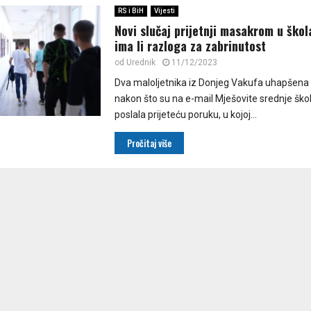
RS i BiH
Vijesti
Novi slučaj prijetnji masakrom u ško
ima li razloga za zabrinutost
od
Urednik
11/12/2023
Dva maloljetnika iz Donjeg Vakufa uhapšena 
nakon što su na e-mail Mješovite srednje škole
poslala prijeteću poruku, u kojoj...
Pročitaj više