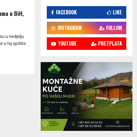
FACEBOOK
LIKE
lama u BiH,
INSTAGRAM
FOLLOW
su u nedjelju
YOUTUBE
PRETPLATA
 u toj opštini