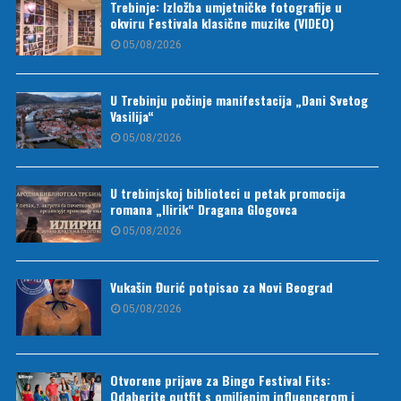
Trebinje: Izložba umjetničke fotografije u
okviru Festivala klasične muzike (VIDEO)
05/08/2026
U Trebinju počinje manifestacija „Dani Svetog
Vasilija“
05/08/2026
U trebinjskoj biblioteci u petak promocija
romana „Ilirik“ Dragana Glogovca
05/08/2026
Vukašin Đurić potpisao za Novi Beograd
05/08/2026
Otvorene prijave za Bingo Festival Fits:
Odaberite outfit s omiljenim influencerom i