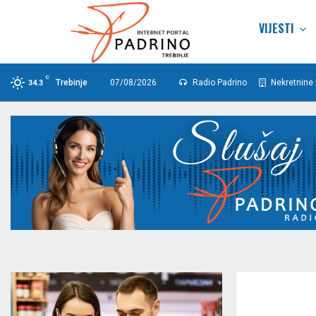
VIJESTI
C
Trebinje
07/08/2026
Radio Padrino
Nekretnine 
34.3