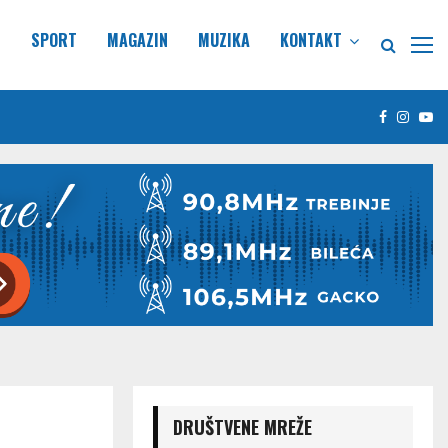
E
SPORT
MAGAZIN
MUZIKA
KONTAKT
Facebook
Insta
Yo
DRUŠTVENE MREŽE