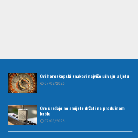
Ovi horoskopski znakovi najviše uživaju u ljetu
07/08/2026
Ove uređaje ne smijete držati na produžnom
kablu
07/08/2026