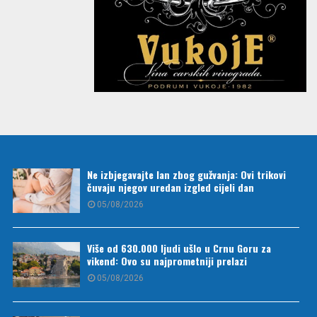
Ne izbjegavajte lan zbog gužvanja: Ovi trikovi
čuvaju njegov uredan izgled cijeli dan
05/08/2026
Više od 630.000 ljudi ušlo u Crnu Goru za
vikend: Ovo su najprometniji prelazi
05/08/2026