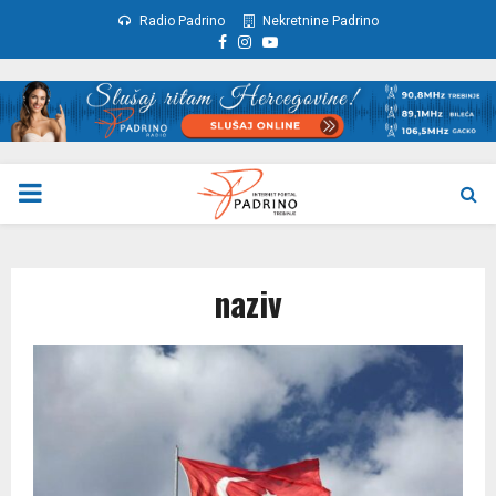
Radio Padrino
Nekretnine Padrino
Facebook
Instagram
Youtube
PRIMARY
MENU
naziv