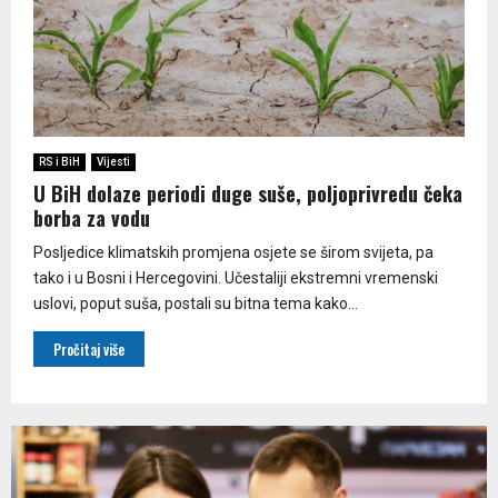
RS i BiH
Vijesti
U BiH dolaze periodi duge suše, poljoprivredu čeka
borba za vodu
Posljedice klimatskih promjena osjete se širom svijeta, pa
tako i u Bosni i Hercegovini. Učestaliji ekstremni vremenski
uslovi, poput suša, postali su bitna tema kako...
Pročitaj više