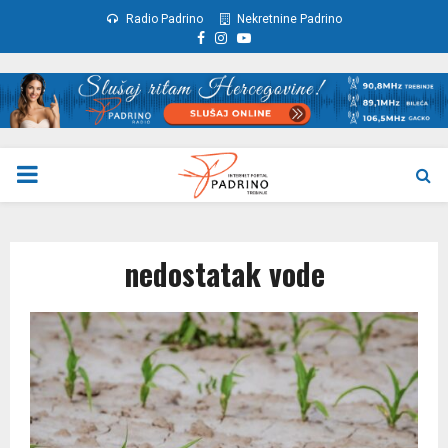
Radio Padrino
Nekretnine Padrino
Facebook
Instagram
Youtube
PRIMARY
MENU
nedostatak vode