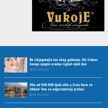
Ne izbjegavajte lan zbog gužvanja: Ovi trikovi
čuvaju njegov uredan izgled cijeli dan
05/08/2026
Više od 630.000 ljudi ušlo u Crnu Goru za
vikend: Ovo su najprometniji prelazi
05/08/2026