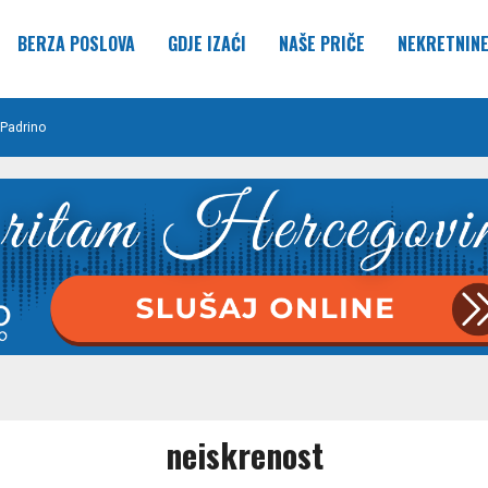
BERZA POSLOVA
GDJE IZAĆI
NAŠE PRIČE
NEKRETNIN
Padrino
neiskrenost