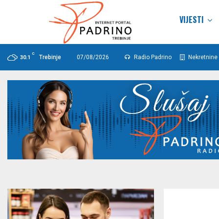
VIJESTI
C
Trebinje
07/08/2026
Radio Padrino
Nekretnine 
30.1