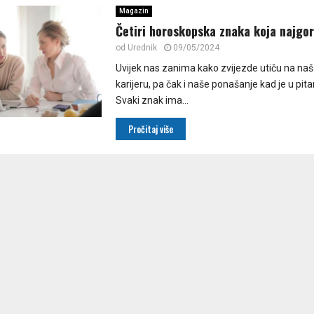
Magazin
Četiri horoskopska znaka koja najgor
od
Urednik
09/05/2024
Uvijek nas zanima kako zvijezde utiču na naš ž
karijeru, pa čak i naše ponašanje kad je u pita
Svaki znak ima...
Pročitaj više