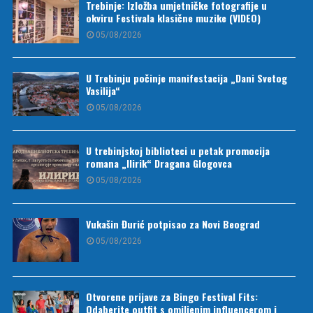
Trebinje: Izložba umjetničke fotografije u
okviru Festivala klasične muzike (VIDEO)
05/08/2026
U Trebinju počinje manifestacija „Dani Svetog
Vasilija“
05/08/2026
U trebinjskoj biblioteci u petak promocija
romana „Ilirik“ Dragana Glogovca
05/08/2026
Vukašin Đurić potpisao za Novi Beograd
05/08/2026
Otvorene prijave za Bingo Festival Fits:
Odaberite outfit s omiljenim influencerom i