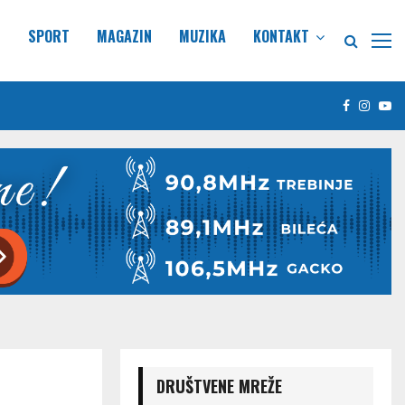
E
SPORT
MAGAZIN
MUZIKA
KONTAKT
Facebook
Insta
Yo
DRUŠTVENE MREŽE