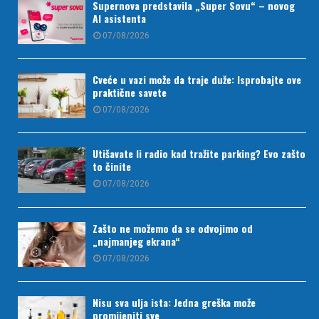
Supernova predstavila „Super Sovu“ – novog
AI asistenta
07/08/2026
Cveće u vazi može da traje duže: Isprobajte ove
praktične savete
07/08/2026
Utišavate li radio kad tražite parking? Evo zašto
to činite
07/08/2026
Zašto ne možemo da se odvojimo od
„najmanjeg ekrana“
07/08/2026
Nisu sva ulja ista: Jedna greška može
promijeniti sve