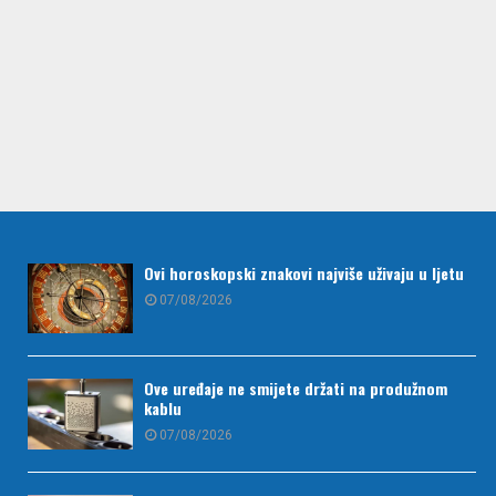
Ovi horoskopski znakovi najviše uživaju u ljetu
07/08/2026
Ove uređaje ne smijete držati na produžnom
kablu
07/08/2026