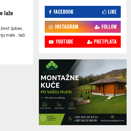
FACEBOOK
LIKE
e lažu
INSTAGRAM
FOLLOW
ivot: ljubav,
nju malo… laži.
YOUTUBE
PRETPLATA