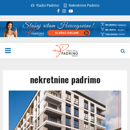
Radio Padrino
Nekretnine Padrino
Facebook
Instagram
Youtube
PRIMARY
MENU
nekretnine padrimo