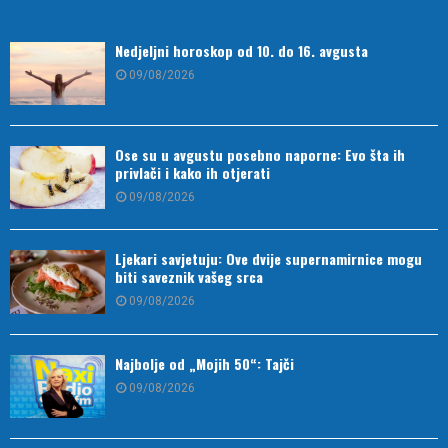
Nedjeljni horoskop od 10. do 16. avgusta
09/08/2026
Ose su u avgustu posebno naporne: Evo šta ih
privlači i kako ih otjerati
09/08/2026
Ljekari savjetuju: Ove dvije supernamirnice mogu
biti saveznik vašeg srca
09/08/2026
Najbolje od „Mojih 50“: Tajči
09/08/2026