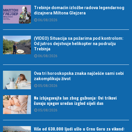
Trebinje domaćin izložbe radova legendarnog
dizajnera Miltona Glejzera
06/08/2026
(VIDEO) Situacija sa požarima pod kontrolom:
Od jutros dejstvuje helikopter na području
Trebinja
06/08/2026
Ova tri horoskopska znaka najčešće sami sebi
zakomplikuju život
05/08/2026
Ne izbjegavajte lan zbog gužvanja: Ovi trikovi
čuvaju njegov uredan izgled cijeli dan
05/08/2026
Više od 630.000 ljudi ušlo u Crnu Goru za vikend: