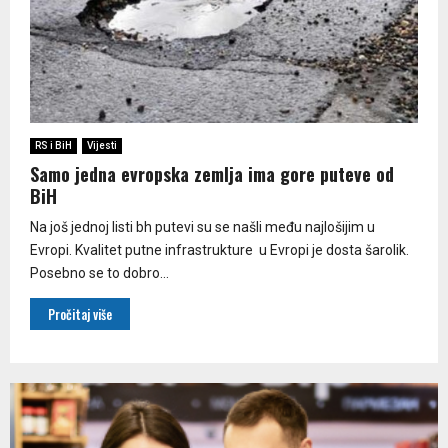
RS i BiH
Vijesti
Samo jedna evropska zemlja ima gore puteve od
BiH
Na još jednoj listi bh putevi su se našli među najlošijim u
Evropi. Kvalitet putne infrastrukture u Evropi je dosta šarolik.
Posebno se to dobro...
Pročitaj više