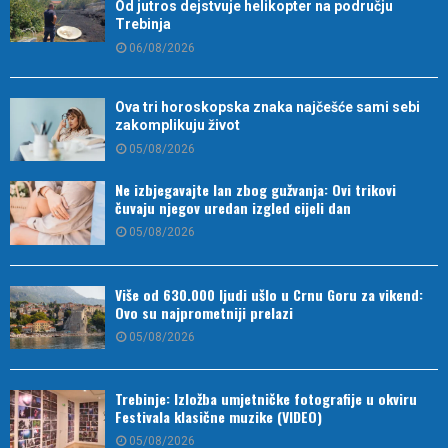
Od jutros dejstvuje helikopter na području
Trebinja
06/08/2026
Ova tri horoskopska znaka najčešće sami sebi
zakomplikuju život
05/08/2026
Ne izbjegavajte lan zbog gužvanja: Ovi trikovi
čuvaju njegov uredan izgled cijeli dan
05/08/2026
Više od 630.000 ljudi ušlo u Crnu Goru za vikend:
Ovo su najprometniji prelazi
05/08/2026
Trebinje: Izložba umjetničke fotografije u okviru
Festivala klasične muzike (VIDEO)
05/08/2026