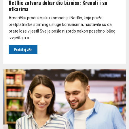
Netflix zatvara dobar dio biznisa: Krenuli i sa
otkazima
Američku produkcijsku kompaniju Netflix, koja pruža
pretplatničke striming usluge korisnicima, nastavile su da
prate loše vijesti! Sve je pošlo nizbrdo nakon posebno lošeg
izvještaja o...
Pročitaj više