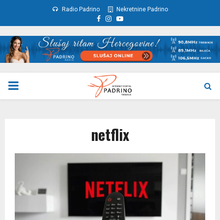
Radio Padrino
Nekretnine Padrino
Facebook
Instagram
Youtube
PRIMARY
MENU
netflix